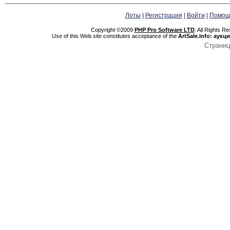
Лоты
|
Регистрация
|
Войти
|
Помощ
Copyright ©2009
PHP Pro Software LTD
. All Rights R
Use of this Web site constitutes acceptance of the
ArtSale.info: аук
Страниц