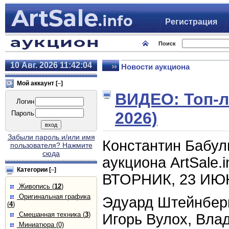
Регистрация
Поиск
10 Авг. 2026
11:42:04
Новости аукциона
Мой аккаунт [
]
–
ВИДЕО: Топ‑ло
Логин
2026)
Пароль
Забыли пароль и/или имя
Константин Бабул
пользователя? Нажмите
сюда
аукциона ArtSale.
Категории
[
]
–
ВТОРНИК, 23 ИЮНЯ
Живопись (
12
)
Оригинальная графика
Эдуард Штейнберг
(
4
)
Смешанная техника (
3
)
Игорь Вулох, Вла
Миниатюра (0)