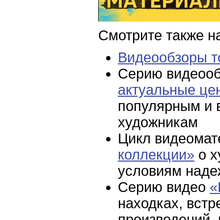
Смотрите также н
Видеообзоры то
Серию видеоо
актуальные це
популярным и 
художникам
Цикл видеома
коллекции»
о х
условиям наде
Серию видео
«
находках, вст
произведений,