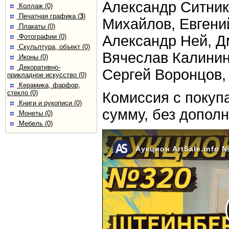
Александр Ситник
Коллаж (0)
Печатная графика (
3
)
Михайлов, Евгени
Плакаты (0)
Фотографии (0)
Александр Ней, Д
Скульптура, объект (0)
Вячеслав Калинин
Иконы (0)
Декоративно-
Сергей Воронцов,
прикладное искусство (0)
Керамика, фарфор,
стекло (0)
Комиссия с покуп
Книги и рукописи (0)
сумму, без допол
Монеты (0)
Мебель (0)