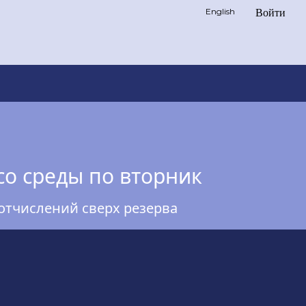
English
Войти
со среды по вторник
отчислений сверх резерва