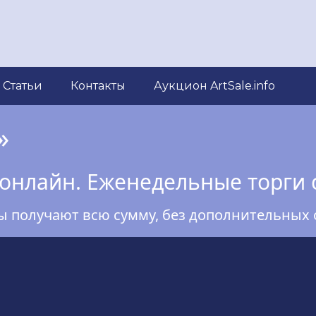
Статьи
Контакты
Аукцион ArtSale.info
»
онлайн. Еженедельные торги 
ы получают всю сумму, без дополнительных 