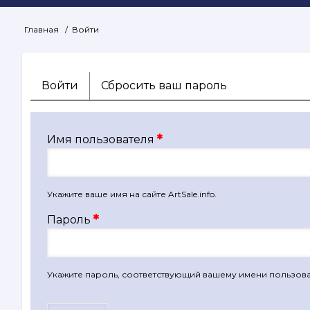
Главная
Войти
Строка
навигации
Войти
(активная
Сбросить ваш пароль
Главные
вкладка)
вкладки
Имя пользователя
Укажите ваше имя на сайте ArtSale.info.
Пароль
Укажите пароль, соответствующий вашему имени пользова