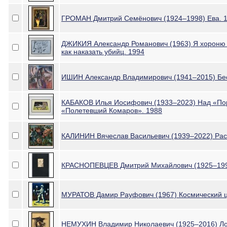
ГРОМАН Дмитрий Семёнович (1924–1998) Ева. 
ДЖИКИЯ Александр Романович (1963) Я хороню 
как наказать убийц. 1994
ИШИН Александр Владимирович (1941–2015) Бес
КАБАКОВ Илья Иосифович (1933–2023) Над «Пор
«Полетевший Комаров». 1988
КАЛИНИН Вячеслав Васильевич (1939–2022) Рас
КРАСНОПЕВЦЕВ Дмитрий Михайлович (1925–1995)
МУРАТОВ Дамир Рауфович (1967) Космический ц
НЕМУХИН Владимир Николаевич (1925–2016) Ло