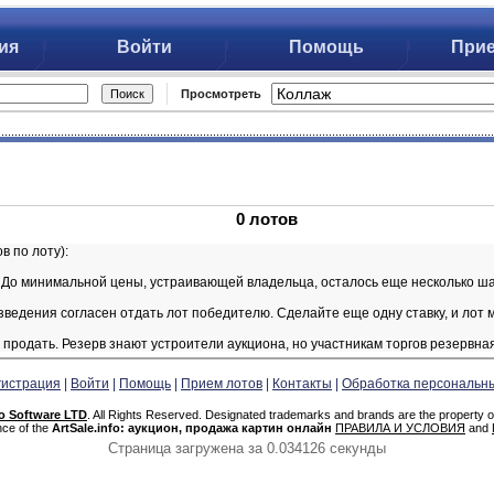
ция
Войти
Помощь
При
Просмотреть
0 лотов
в по лоту):
 До минимальной цены, устраивающей владельца, осталось еще несколько ша
едения согласен отдать лот победителю. Сделайте еще одну ставку, и лот 
 продать. Резерв знают устроители аукциона, но участникам торгов резервна
гистрация
|
Войти
|
Помощь
|
Прием лотов
|
Контакты
|
Обработка персональн
o Software LTD
. All Rights Reserved. Designated trademarks and brands are the property of
nce of the
ArtSale.info: аукцион, продажа картин онлайн
ПРАВИЛА И УСЛОВИЯ
and
Страница загружена за 0.034126 секунды