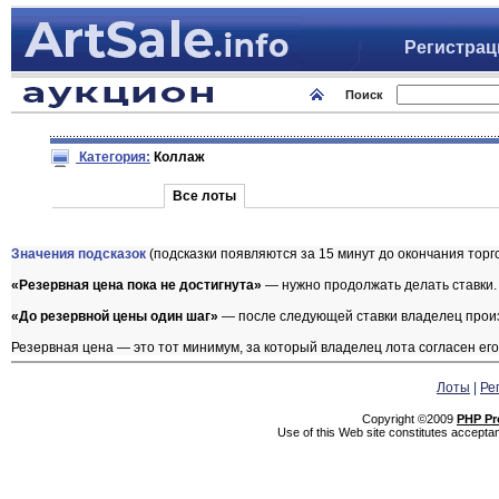
Регистра
Поиск
Категория:
Коллаж
Все лоты
Значения подсказок
(подсказки появляются за 15 минут до окончания торго
«Резервная цена пока не достигнута»
— нужно продолжать делать ставки.
«До резервной цены один шаг»
— после следующей ставки владелец произв
Резервная цена — это тот минимум, за который владелец лота согласен его
Лоты
|
Ре
Copyright ©2009
PHP Pr
Use of this Web site constitutes accepta