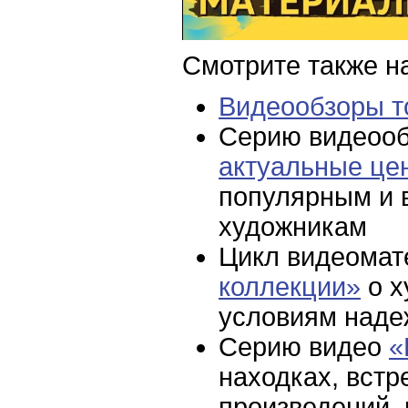
Смотрите также н
Видеообзоры то
Серию видеоо
актуальные це
популярным и 
художникам
Цикл видеома
коллекции»
о х
условиям наде
Серию видео
«
находках, вст
произведений,