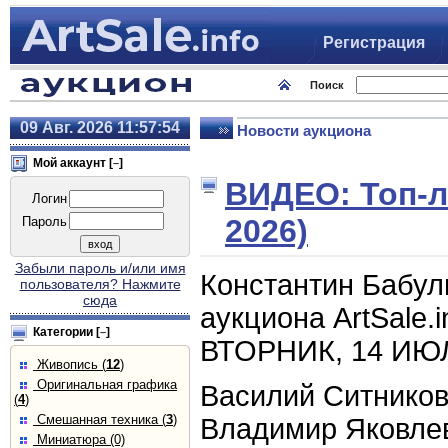
Регистрация
Поиск
09 Авг. 2026
11:57:54
Новости аукциона
Мой аккаунт [
]
–
ВИДЕО: Топ‑ло
Логин
2026)
Пароль
Забыли пароль и/или имя
Константин Бабул
пользователя? Нажмите
сюда
аукциона ArtSale.
Категории
[
]
–
ВТОРНИК, 14 ИЮЛЯ
Живопись (
12
)
Оригинальная графика
Василий Ситников
(
4
)
Смешанная техника (
3
)
Владимир Яковлев
Миниатюра (0)