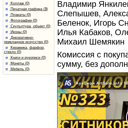
Владимир Янкилев
Коллаж (0)
Печатная графика (
3
)
Слепышев, Алекс
Плакаты (0)
Фотографии (0)
Беленок, Игорь Сн
Скульптура, объект (0)
Илья Кабаков, Оле
Иконы (0)
Декоративно-
Михаил Шемякин
прикладное искусство (0)
Керамика, фарфор,
стекло (0)
Комиссия с покуп
Книги и рукописи (0)
сумму, без допол
Монеты (0)
Мебель (0)