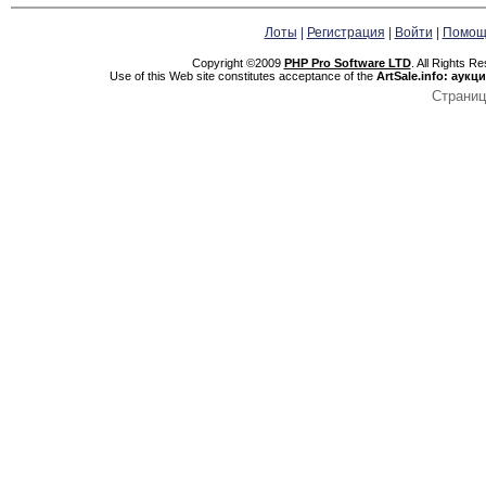
Лоты
|
Регистрация
|
Войти
|
Помощ
Copyright ©2009
PHP Pro Software LTD
. All Rights R
Use of this Web site constitutes acceptance of the
ArtSale.info: аук
Страниц