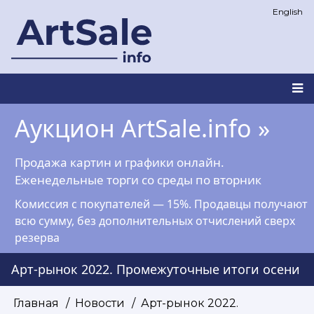
Перейти
English
к
основному
содержанию
Main
Аукцион ArtSale.info »
navigation
Продажа картин и графики онлайн.
Еженедельные торги со среды по вторник
Комиссия с покупателей — 15%. Продавцы получают
всю сумму, без дополнительных отчислений сверх
резерва
Арт-рынок 2022. Промежуточные итоги осени
Главная
Новости
Арт-рынок 2022.
Строка