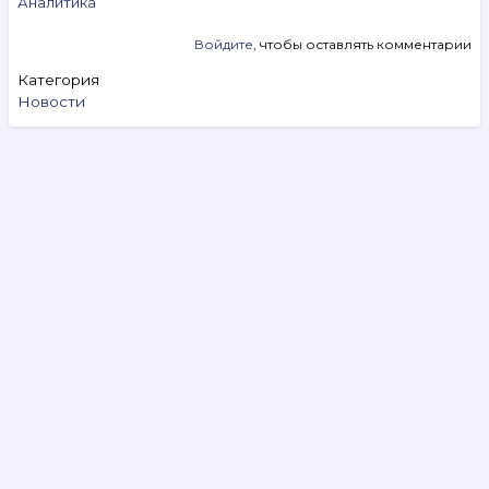
Аналитика
Войдите
, чтобы оставлять комментарии
Категория
Новости
Search
Видеообзоры
Аукцион № 327. 5–11 августа 2026