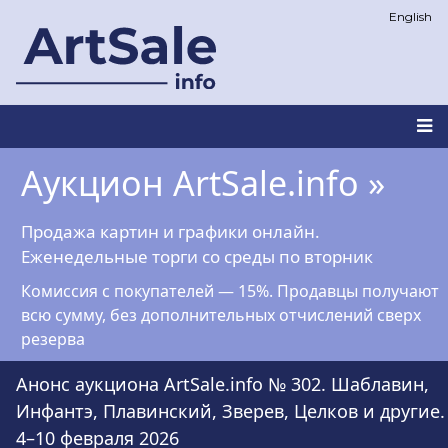
Перейти
English
к
основному
содержанию
Main
Аукцион ArtSale.info »
navigation
Продажа картин и графики онлайн.
Еженедельные торги со среды по вторник
Комиссия с покупателей — 15%. Продавцы получают
всю сумму, без дополнительных отчислений сверх
резерва
Анонс аукциона ArtSale.info № 302. Шаблавин,
Инфантэ, Плавинский, Зверев, Целков и другие.
4–10 февраля 2026