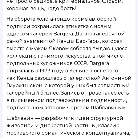
не просто редкое, а критериальное. Словом,
хорошая вещь, надо брать!
На обороте холста‑тондо кроме авторской
подписи сохранилась этикетка с новым
адресом галереи Bargera. Да, это галерея той
самой знаменитой Кенды Бар‑Геры, которая
вместе с мужем Яковом собрала выдающуюся
коллекцию гонимого искусства, в том числе
подпольных художников СССР. Bargera
открылась в 1973 году в Кёльне, после того
как Кенда разошлась с галеристкой Антониной
Гмуржинской, с которой у них был совместный
галерейный бизнес. Запись о провенансе есть
в письменном подтверждении подлинности,
подписанном автором Сергеем Шаблавиным.
Шаблавин — разработчик идеи структурной
живописи и дискретной картины, классик
московского романтического концептуализма,