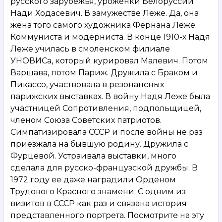
русского зарубежья, уроженки Белоруссии
Нади Ходасевич. В замужестве Леже. Да, она
жена того самого художника Фернана Леже.
Коммуниста и модерниста. В конце 1910-х Надя
Леже училась в смоленском филиале
УНОВИСа, который курировал Малевич. Потом
Варшава, потом Париж. Дружила с Браком и
Пикассо, участвовала в резонансных
парижских выставках. В войну Надя Леже была
участницей Сопротивления, подпольщицей,
членом Союза Советских патриотов.
Симпатизировала СССР и после войны не раз
приезжала на бывшую родину. Дружила с
Фурцевой. Устраивала выставки, много
сделала для русско-французской дружбы. В
1972 году ее даже наградили Орденом
Трудового Красного знамени. С одним из
визитов в СССР как раз и связана история
представленного портрета. Посмотрите на эту