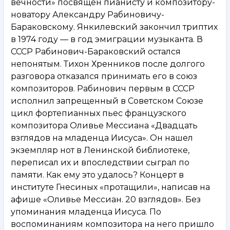
вечности» посвящен пианисту и композитору-
новатору Александру Рабиновичу-
Бараковскому. Янкилевский закончил триптих
в 1974 году — в год эмиграции музыканта. В
СССР Рабинович-Бараковский остался
непонятым. Тихон Хренников после долгого
разговора отказался принимать его в союз
композиторов. Рабинович первым в СССР
исполнил запрещенный в Советском Союзе
цикл фортепианных пьес французского
композитора Оливье Мессиана «Двадцать
взглядов на младенца Иисуса». Он нашел
экземпляр нот в Ленинской библиотеке,
переписал их и впоследствии сыграл по
памяти. Как ему это удалось? Концерт в
институте Гнесиных «протащили», написав на
афише «Оливье Мессиан. 20 взглядов». Без
упоминания младенца Иисуса. По
воспоминаниям композитора на него пришло