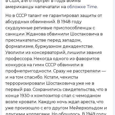
в США, а его портрет в годы войны
американцы напечатали на
обложке Time
.
Но в СССР талант не гарантировал защиты от
абсурдных обвинений. В 1948 году
скудоумные ретивые приспособленцы с
санкции Жданова обвинили Шостаковича в
пресмыкательстве перед западом,
формализме, буржуазном декадентстве.
Уволили из консерваторий, лишили звания
профессора. Некогда одного из фаворитов
конкурса на гимн СССР обвинили в
профнепригодности. Сразу не расстреляли —
и на том спасибо. Кстати, чекисты
терроризировали Шостаковича уже не в
первый раз. Сохранились свидетельства, что в
конце 1930-х композитор спал с чемоданом
возле кровати. Каждую ночь ждал ареста, что
уже произошло с его другом Мейерхольдом и
другими коллегами. Но обошлось. В 1949 году