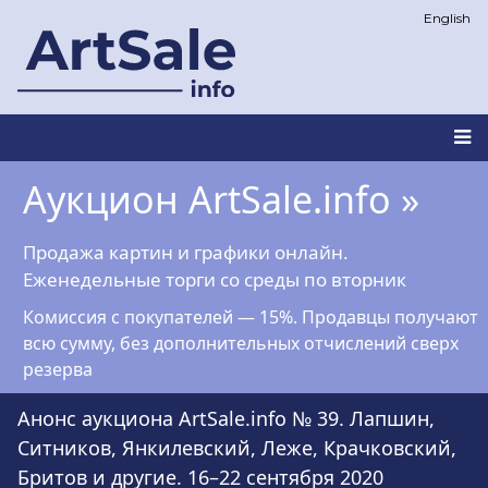
Перейти
English
к
основному
содержанию
Main
Аукцион ArtSale.info »
navigation
Продажа картин и графики онлайн.
Еженедельные торги со среды по вторник
Комиссия с покупателей — 15%. Продавцы получают
всю сумму, без дополнительных отчислений сверх
резерва
Анонс аукциона ArtSale.info № 39. Лапшин,
Ситников, Янкилевский, Леже, Крачковский,
Бритов и другие. 16–22 сентября 2020