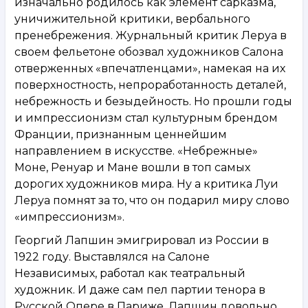
изначально родилось как элемент сарказма,
уничижительной критики, вербального
пренебрежения. Журнальный критик Леруа в
своем фельетоне обозвал художников Салона
отверженных «впечатленцами», намекая на их
поверхностность, непроработанность деталей,
небрежность и безыдейность. Но прошли годы
и импрессионизм стал культурным брендом
Франции, признанным ценнейшим
направлением в искусстве. «Небрежные»
Моне, Ренуар и Мане вошли в топ самых
дорогих художников мира. Ну а критика Луи
Леруа помнят за то, что он подарил миру слово
«импрессионизм».
Георгий Лапшин эмигрировал из России в
1922 году. Выставлялся на Салоне
Независимых, работал как театральный
художник. И даже сам пел партии тенора в
Русской Опере в Париже. Лапшин довольно