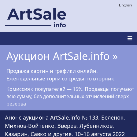
Перейти
English
к
основному
содержанию
Main
Аукцион ArtSale.info »
navigation
Продажа картин и графики онлайн.
Еженедельные торги со среды по вторник
Комиссия с покупателей — 15%. Продавцы получают
всю сумму, без дополнительных отчислений сверх
резерва
Анонс аукциона ArtSale.info № 133. Беленок,
Михнов-Войтенко, Зверев, Лубенников,
Казарин, Савко и другие. 10–16 августа 2022