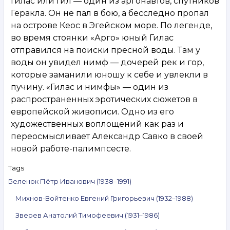
Гилас или Гил — один из аргонавтов, спутников
Геракла. Он не пал в бою, а бесследно пропал
на острове Кеос в Эгейском море. По легенде,
во время стоянки «Арго» юный Гилас
отправился на поиски пресной воды. Там у
воды он увидел нимф — дочерей рек и гор,
которые заманили юношу к себе и увлекли в
пучину. «Гилас и нимфы» — один из
распространенных эротических сюжетов в
европейской живописи. Одно из его
художественных воплощений как раз и
переосмысливает Александр Савко в своей
новой работе-палимпсесте.
Tags
Беленок Пётр Иванович (1938–1991)
Михнов-Войтенко Евгений Григорьевич (1932–1988)
Зверев Анатолий Тимофеевич (1931–1986)