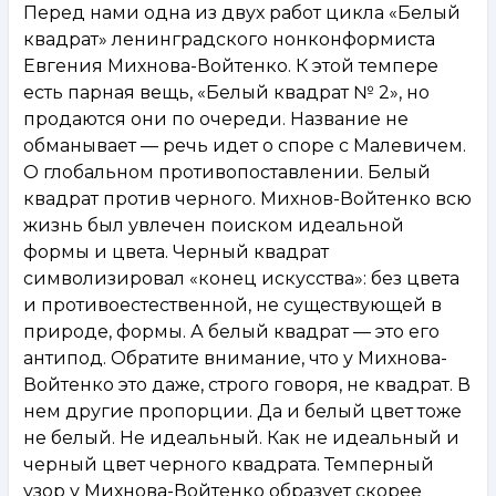
Перед нами одна из двух работ цикла «Белый
квадрат» ленинградского нонконформиста
Евгения Михнова-Войтенко. К этой темпере
есть парная вещь, «Белый квадрат № 2», но
продаются они по очереди. Название не
обманывает — речь идет о споре с Малевичем.
О глобальном противопоставлении. Белый
квадрат против черного. Михнов-Войтенко всю
жизнь был увлечен поиском идеальной
формы и цвета. Черный квадрат
символизировал «конец искусства»: без цвета
и противоестественной, не существующей в
природе, формы. А белый квадрат — это его
антипод. Обратите внимание, что у Михнова-
Войтенко это даже, строго говоря, не квадрат. В
нем другие пропорции. Да и белый цвет тоже
не белый. Не идеальный. Как не идеальный и
черный цвет черного квадрата. Темперный
узор у Михнова-Войтенко образует скорее