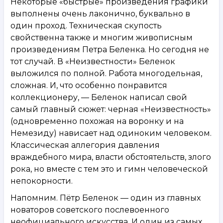
Некоторые «быстрые» произведения графики
выполнены очень лаконично, буквально в
один проход. Техническая скупость
свойственна также и многим живописным
произведениям Петра Беленка. Но сегодня не
тот случай. В «Неизвестности» Беленок
выложился по полной. Работа многодельная,
сложная. И, что особенно понравится
коллекционеру, — Беленок написал свой
самый главный сюжет: черная «Неизвестность»
(одновременно похожая на воронку и на
Немезиду) нависает над одиноким человеком.
Классическая аллегория давления
враждебного мира, власти обстоятельств, злого
рока, но вместе с тем это и гимн человеческой
непокорности.
Напомним. Пётр Беленок — один из главных
новаторов советского послевоенного
неофициального искусства. И один из самых