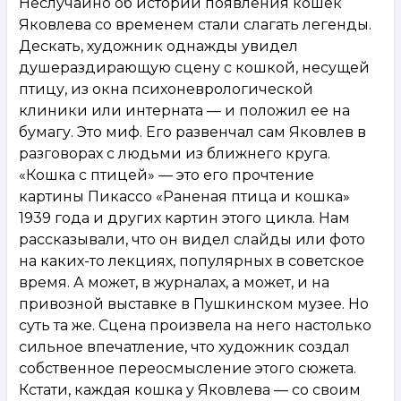
Неслучайно об истории появления кошек
Яковлева со временем стали слагать легенды.
Дескать, художник однажды увидел
душераздирающую сцену с кошкой, несущей
птицу, из окна психоневрологической
клиники или интерната — и положил ее на
бумагу. Это миф. Его развенчал сам Яковлев в
разговорах с людьми из ближнего круга.
«Кошка с птицей» — это его прочтение
картины Пикассо «Раненая птица и кошка»
1939 года и других картин этого цикла. Нам
рассказывали, что он видел слайды или фото
на каких-то лекциях, популярных в советское
время. А может, в журналах, а может, и на
привозной выставке в Пушкинском музее. Но
суть та же. Сцена произвела на него настолько
сильное впечатление, что художник создал
собственное переосмысление этого сюжета.
Кстати, каждая кошка у Яковлева — со своим