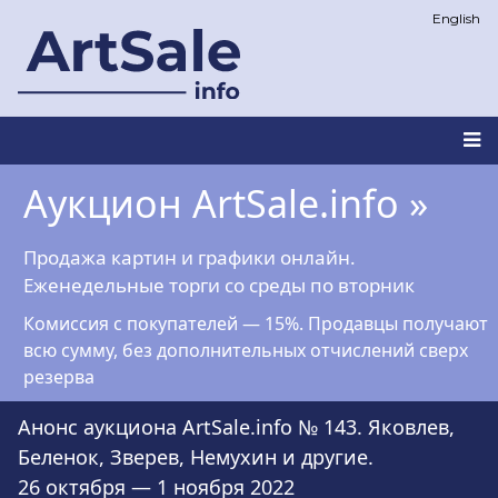
Перейти
English
к
основному
содержанию
Main
Аукцион ArtSale.info »
navigation
Продажа картин и графики онлайн.
Еженедельные торги со среды по вторник
Комиссия с покупателей — 15%. Продавцы получают
всю сумму, без дополнительных отчислений сверх
резерва
Анонс аукциона ArtSale.info № 143. Яковлев,
Беленок, Зверев, Немухин и другие.
26 октября — 1 ноября 2022