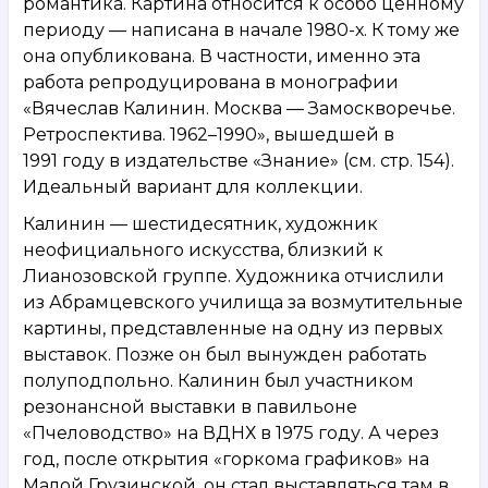
романтика. Картина относится к особо ценному
периоду — написана в начале 1980-х. К тому же
она опубликована. В частности, именно эта
работа репродуцирована в монографии
«Вячеслав Калинин. Москва — Замоскворечье.
Ретроспектива. 1962–1990», вышедшей в
1991 году в издательстве «Знание» (см. стр. 154).
Идеальный вариант для коллекции.
Калинин — шестидесятник, художник
неофициального искусства, близкий к
Лианозовской группе. Художника отчислили
из Абрамцевского училища за возмутительные
картины, представленные на одну из первых
выставок. Позже он был вынужден работать
полуподпольно. Калинин был участником
резонансной выставки в павильоне
«Пчеловодство» на ВДНХ в 1975 году. А через
год, после открытия «горкома графиков» на
Малой Грузинской, он стал выставляться там в