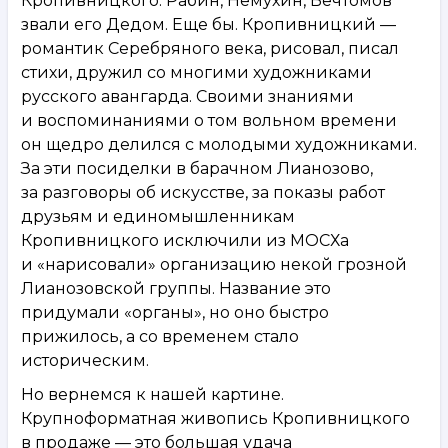
Кропивницкого. Рабин, Немухин, Вечтомов
звали его Дедом. Еще бы. Кропивницкий —
романтик Серебряного века, рисовал, писал
стихи, дружил со многими художниками
русского авангарда. Своими знаниями
и воспоминаниями о том вольном времени
он щедро делился с молодыми художниками.
За эти посиделки в барачном Лианозово,
за разговоры об искусстве, за показы работ
друзьям и единомышленникам
Кропивницкого исключили из МОСХа
и «нарисовали» организацию некой грозной
Лианозовской группы. Название это
придумали «органы», но оно быстро
прижилось, а со временем стало
историческим.
Но вернемся к нашей картине.
Крупноформатная живопись Кропивницкого
в продаже — это большая удача