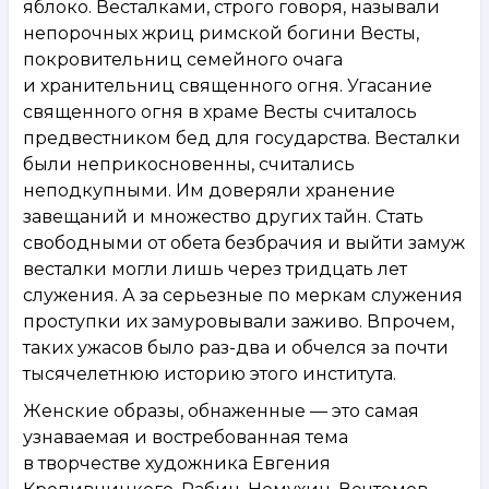
яблоко. Весталками, строго говоря, называли
непорочных жриц римской богини Весты,
покровительниц семейного очага
и хранительниц священного огня. Угасание
священного огня в храме Весты считалось
предвестником бед для государства. Весталки
были неприкосновенны, считались
неподкупными. Им доверяли хранение
завещаний и множество других тайн. Стать
свободными от обета безбрачия и выйти замуж
весталки могли лишь через тридцать лет
служения. А за серьезные по меркам служения
проступки их замуровывали заживо. Впрочем,
таких ужасов было раз-два и обчелся за почти
тысячелетнюю историю этого института.
Женские образы, обнаженные — это самая
узнаваемая и востребованная тема
в творчестве художника Евгения