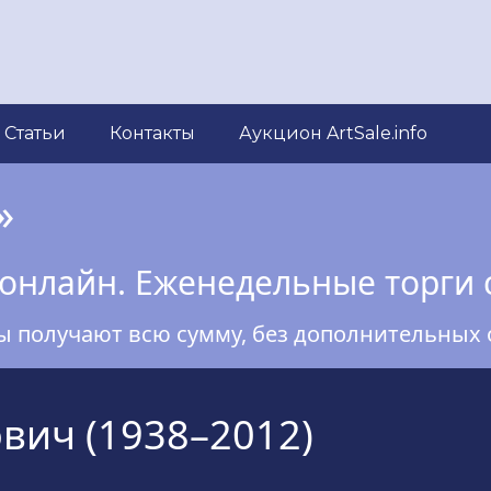
Статьи
Контакты
Аукцион ArtSale.info
»
онлайн. Еженедельные торги 
ы получают всю сумму, без дополнительных 
вич (1938–2012)