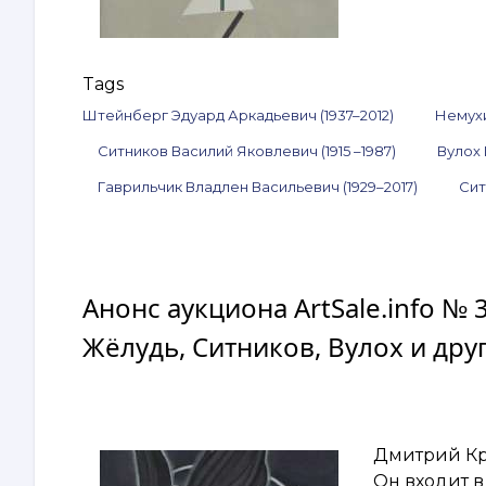
Tags
Штейнберг Эдуард Аркадьевич (1937–2012)
Немухи
Ситников Василий Яковлевич (1915 –1987)
Вулох 
Гаврильчик Владлен Васильевич (1929–2017)
Сит
Анонс аукциона ArtSale.info №
Жёлудь, Ситников, Вулох и дру
Дмитрий Кр
Он входит 