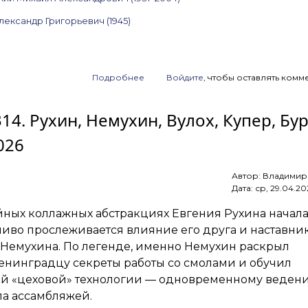
лександр Григорьевич (1945)
Подробнее
о
Войдите
, чтобы оставлять комм
Анонс
аукциона
314. Рухин, Немухин, Вулох, Купер, Бу
ArtSale.info
№ 317.
026
Шаблавин,
Леонов,
Борух,
Автор:
Владимир
Вулох,
Дата:
ср, 29.04.20
Рогинский,
Беленок,
йных коллажных абстракциях Евгения Рухина начал
Ситников,
Андреенков
тливо прослеживается влияние его друга и наставни
и другие.
Немухина. По легенде, именно Немухин раскрыл
27 мая —
енинградцу секреты работы со смолами и обучил
2 июня 2026
й «цеховой» технологии — одновременному веден
ла ассамбляжей.