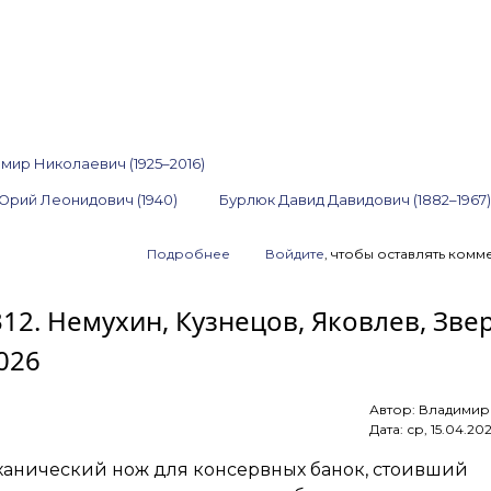
мир Николаевич (1925–2016)
Юрий Леонидович (1940)
Бурлюк Давид Давидович (1882–1967)
Подробнее
о
Войдите
, чтобы оставлять комм
Анонс
аукциона
312. Немухин, Кузнецов, Яковлев, Зве
ArtSale.info
№ 314.
026
Рухин,
Немухин,
Вулох,
Автор:
Владимир
Купер,
Дата:
ср, 15.04.20
Бурлюк
и другие.
ханический нож для консервных банок, стоивший
29 апреля —
12 мая 2026