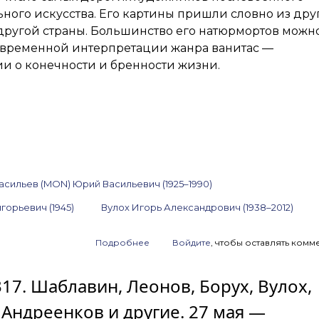
2026
ного искусства. Его картины пришли словно из дру
 другой страны. Большинство его натюрмортов можн
современной интерпретации жанра ванитас —
и о конечности и бренности жизни.
асильев (MON) Юрий Васильевич (1925–1990)
горьевич (1945)
Вулох Игорь Александрович (1938–2012)
Подробнее
о
Войдите
, чтобы оставлять комм
Анонс
аукциона
317. Шаблавин, Леонов, Борух, Вулох,
ArtSale.info
№ 319.
 Андреенков и другие. 27 мая —
Краснопевцев,