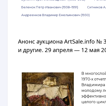
Беленок Пётр Иванович (1938–1991)
Ситников А
Андреенков Владимир Емельянович (1930)
Анонс аукциона ArtSale.info № 
и другие. 29 апреля — 12 мая 2
В многосло
1970‑х отче
Владимира 
молодому л
эффективно
целого цик