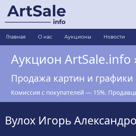
Перейти
к
основному
содержанию
Main
Главная
О нас
Аукционы
Новости
navigation
Аукцион ArtSale.info 
Продажа картин и графики 
Комиссия с покупателей — 15%. Продавц
Вулох Игорь Александро