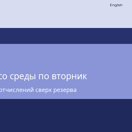
English
со среды по вторник
отчислений сверх резерва