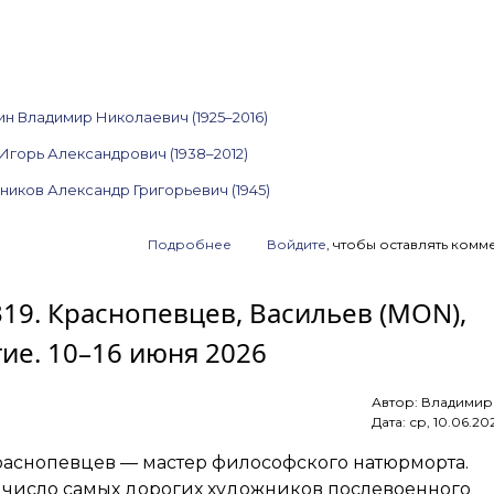
н Владимир Николаевич (1925–2016)
Игорь Александрович (1938–2012)
ников Александр Григорьевич (1945)
Подробнее
о
Войдите
, чтобы оставлять комм
Анонс
аукциона
 319. Краснопевцев, Васильев (MON),
ArtSale.info
№ 320.
гие. 10–16 июня 2026
Штейнберг,
Немухин,
Ситников,
Автор:
Владимир
Вулох,
Дата:
ср, 10.06.20
Гаврильчик
и другие.
аснопевцев — мастер философского натюрморта.
17–
23 июня
в число самых дорогих художников послевоенного