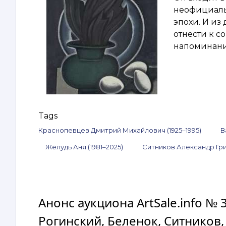
неофициаль
эпохи. И из
отнести к 
напоминани
Tags
Краснопевцев Дмитрий Михайлович (1925–1995)
В
Жёлудь Аня (1981–2025)
Ситников Александр Гри
Анонс аукциона ArtSale.info № 
Рогинский, Беленок, Ситников,