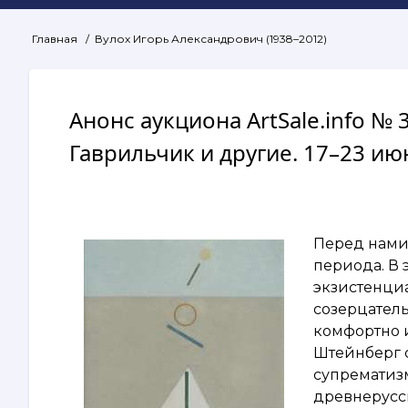
Главная
Вулох Игорь Александрович (1938–2012)
Строка
навигации
Анонс аукциона ArtSale.info № 
Гаврильчик и другие. 17–23 ию
Перед нами
периода. В 
экзистенци
созерцател
комфортно и
Штейнберг 
супрематиз
древнерусс