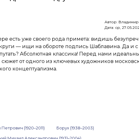
Васильев (MON),
Жёлудь,
Ситников,
Вулох
Автор:
Владимир
и другие.
Дата:
ср, 27.05.20
10–
16 июня 2026
ре есть уже своего рода примета: видишь безупре
руги — ищи на обороте подпись Шаблавина. Да и с
путать? Абсолютная классика! Перед нами идеальн
 сюжет от одного из ключевых художников московс
кого концептуализма.
Петрович (1920–2011)
Борух (1938–2003)
кий Михаил Александрович (1931–2004)