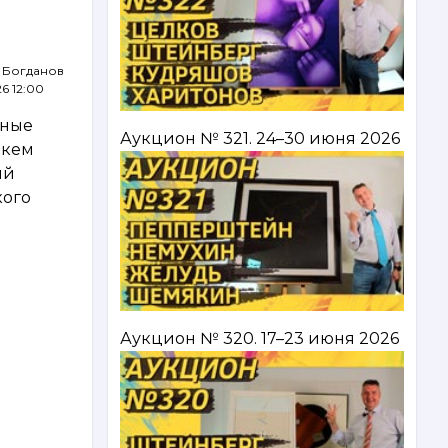
 Богданов
26 12:00
чные
Аукцион № 321. 24–30 июня 2026
 кем
ый
кого
Аукцион № 320. 17–23 июня 2026