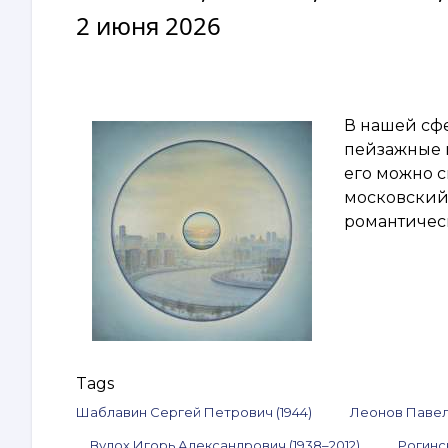
2 июня 2026
В нашей сфе
пейзажные к
его можно с
московский
романтичес
Tags
Шаблавин Сергей Петрович (1944)
Леонов Павел 
Вулох Игорь Александрович (1938–2012)
Рогинс