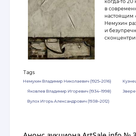
когда‑то 20
в современн
настоящим 
Немухин ра
и безупречн
сконцентрир
Tags
Немухин Владимир Николаевич (1925–2016)
Кузне
Яковлев Владимир Игоревич (1934–1998)
Звере
Вулох Игорь Александрович (1938–2012)
Анонс аукциона ArtSale.info № 