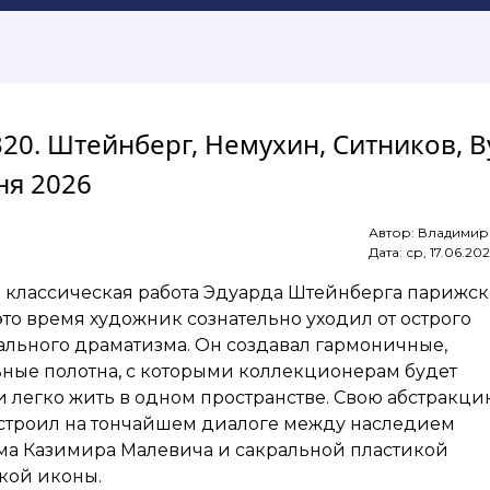
320. Штейнберг, Немухин, Ситников, В
ня 2026
Автор:
Владимир
Дата:
ср, 17.06.20
 классическая работа Эдуарда Штейнберга парижск
это время художник сознательно уходил от острого
ального драматизма. Он создавал гармоничные,
ьные полотна, с которыми коллекционерам будет
 легко жить в одном пространстве. Свою абстракци
строил на тончайшем диалоге между наследием
ма Казимира Малевича и сакральной пластикой
кой иконы.