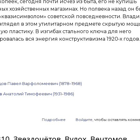
 копеек, сегодня почти исчез из быта, его не купишь
ых хозяйственных магазинах. Но полвека назад он 
«квазисимволом» советской повседневности. Влад
зглядел в этом утилитарном предмете скрытую мощ
ую пластику. В изгибах стального ключа для него
овалась вся энергия конструктивизма 1920‑х годов.
цов Павел Варфоломеевич (1878–1968)
в Анатолий Тимофеевич (1931–1986)
Подробнее
о
Войдите
, чтобы оставлять комм
Анонс
аукциона
310. Звездочётов, Вулох, Вечтомов,
ArtSale.info