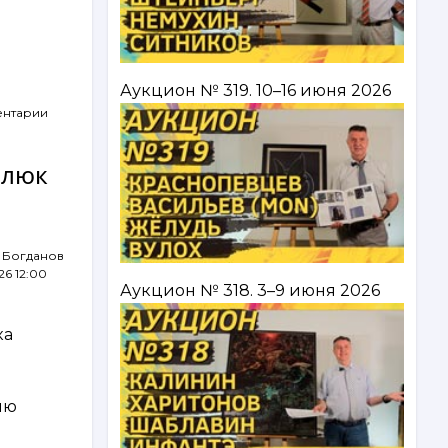
Аукцион № 319. 10–16 июня 2026
ентарии
рлюк
 Богданов
26 12:00
Аукцион № 318. 3–9 июня 2026
а
ка
ию