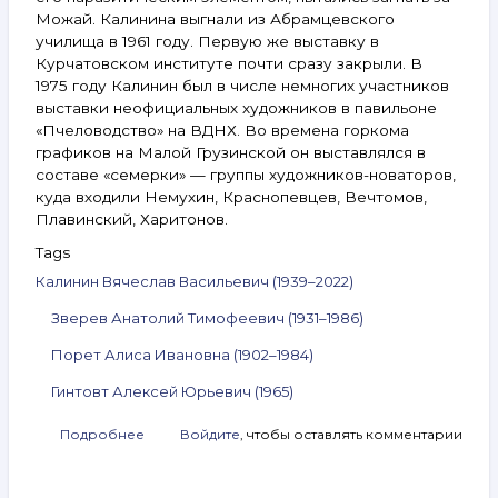
Можай. Калинина выгнали из Абрамцевского
училища в 1961 году. Первую же выставку в
Курчатовском институте почти сразу закрыли. В
1975 году Калинин был в числе немногих участников
выставки неофициальных художников в павильоне
«Пчеловодство» на ВДНХ. Во времена горкома
графиков на Малой Грузинской он выставлялся в
составе «семерки» — группы художников-новаторов,
куда входили Немухин, Краснопевцев, Вечтомов,
Плавинский, Харитонов.
Tags
Калинин Вячеслав Васильевич (1939–2022)
Зверев Анатолий Тимофеевич (1931–1986)
Порет Алиса Ивановна (1902–1984)
Гинтовт Алексей Юрьевич (1965)
Подробнее
о
Войдите
, чтобы оставлять комментарии
Анонс
аукциона
ArtSale.info