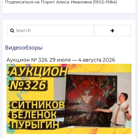
Подписаться на Порет Алиса Ивановна (1902–1984)
№ 89.
Калинин,
Зверев,
Порет,
Беляев-
Search
Гинтовт
и
другие.
Видеообзоры
15–
21 сентября
Аукцион № 326. 29 июля — 4 августа 2026
2021