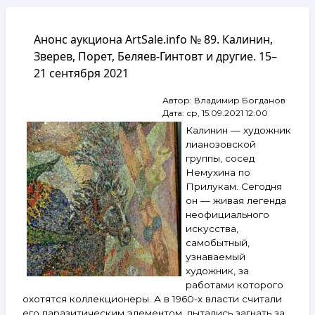
навигации
Анонс аукциона ArtSale.info № 89. Калинин,
Зверев, Порет, Беляев-Гинтовт и другие. 15–
21 сентября 2021
Автор:
Владимир Богданов
Дата:
ср, 15.09.2021 12:00
Калинин — художник
лианозовской
группы, сосед
Немухина по
Прилукам. Сегодня
он — живая легенда
неофициального
искусства,
самобытный,
узнаваемый
художник, за
работами которого
охотятся коллекционеры. А в 1960-х власти считали
его паразитическим элементом, пытались загнать за