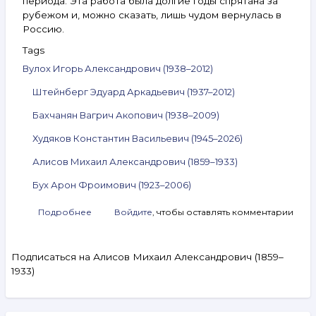
периода. Эта работа была долгие годы спрятана за
рубежом и, можно сказать, лишь чудом вернулась в
Россию.
Tags
Вулох Игорь Александрович (1938–2012)
Штейнберг Эдуард Аркадьевич (1937–2012)
Бахчанян Вагрич Акопович (1938–2009)
Худяков Константин Васильевич (1945–2026)
Алисов Михаил Александрович (1859–1933)
Бух Арон Фроимович (1923–2006)
Подробнее
о
Войдите
, чтобы оставлять комментарии
Анонс
аукциона
ArtSale.info
Подписаться на Алисов Михаил Александрович (1859–
№ 242.
1933)
Вулох,
Штейнберг,
Бахчанян,
Худяков,