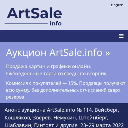
Перейти
English
к
основному
содержанию
Main
Аукцион ArtSale.info »
navigation
Продажа картин и графики онлайн.
Еженедельные торги со среды по вторник
Комиссия с покупателей — 15%. Продавцы получают
всю сумму, без дополнительных отчислений сверх
резерва
Анонс аукциона ArtSale.info № 114. Вейсберг,
Кошляков, Зверев, Немухин, Штейнберг,
Шаблавин, Гинтовт и другие. 23–29 марта 2022