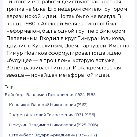
Гинтовт и его работы действуют как красная
тряпка на быка. Его недаром считают рупором
евразийской идеи. Но так было не всегда. В
конце 1980-х Алексей Беляев-Гинтовт был
неформалом, был в одной группе с Виктором
Пелевиным. Входил в круг Тимура Новикова,
дружил с Курёхиным, Цоем, Гаркушей. Именно
Тимур Новиков сформулировал тогда идею
«будущее — в прошлом», которую вот уже
30 лет развивает Гинтовт. И эта кремлевская
звезда — ярчайшая метафора той идеи.
Tags
Вейсберг Владимир Григорьевич (1924–1985)
Кошляков Валерий Николаевич (1962)
Зверев Анатолий Тимофеевич (1931–1986)
Немухин Владимир Николаевич (1925–2016)
Штейнберг Эдуард Аркадьевич (1937–2012)