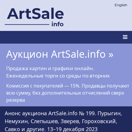
Перейти
English
к
основному
содержанию
Main
Аукцион ArtSale.info »
navigation
Продажа картин и графики онлайн.
Еженедельные торги со среды по вторник
Комиссия с покупателей — 15%. Продавцы получают
всю сумму, без дополнительных отчислений сверх
резерва
Анонс аукциона ArtSale.info № 199. Пурыгин,
Немухин, Слепышев, Зверев, Гороховский,
Савко и другие. 13–19 декабря 2023