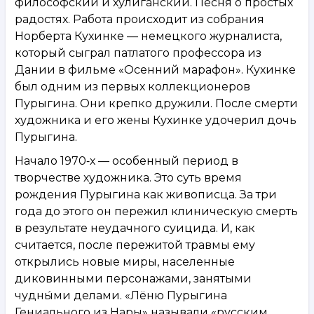
философский и хулиганский. Песня о простых
радостях. Работа происходит из собрания
Норберта Кухинке — немецкого журналиста,
который сыграл патлатого профессора из
Дании в фильме «Осенний марафон». Кухинке
был одним из первых коллекционеров
Пурыгина. Они крепко дружили. После смерти
художника и его жены Кухинке удочерил дочь
Пурыгина.
Начало 1970‑х — особенный период в
творчестве художника. Это суть время
рождения Пурыгина как живописца. За три
года до этого он пережил клиническую смерть
в результате неудачного суицида. И, как
считается, после пережитой травмы ему
открылись новые миры, населенные
диковинными персонажами, занятыми
чудны́ми делами. «Лёню Пурыгина
Гениального из Нары» называли «русским