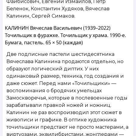
Файбисович, Евгений Измайлов, Пётр
Беленок, Константин Худяков, Вячеслав
Калинин, Сергей Симаков.
КАЛИНИН Вячеслав Васильевич (1939–2022)
Точильщик в фуражке. Точильщик у храма. 1990‑е.
Бумага, пастель. 65 × 50 (каждая)
Две подписные пастели шестидесятника
Вячеслава Калинина продаются отдельно, но
образуют логический диптих. У них
одинаковый размер, техника, год создания и
даже сюжет. Перед нами «Точильщики» —
воспоминания о бродячих умельцах
Замоскворечья, которые в послевоенные годы
зарабатывали правкой ножей и ножниц.
Калинин не раз воспроизводил этот сюжет в
живописи и графике. В оптике художника
точильщики предстают не просто мастерами, а
виртуозами, эквилибристами, жонглерами —