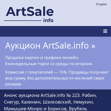
Перейти
English
к
основному
содержанию
Main
Аукцион ArtSale.info »
navigation
Продажа картин и графики онлайн.
Еженедельные торги со среды по вторник
Комиссия с покупателей — 15%. Продавцы получают
всю сумму, без дополнительных отчислений сверх
резерва
Анонс аукциона ArtSale.info № 223. Рабин,
Снегур, Калинин, Шелковский, Немухин,
Мамышев-Монро и Борисов, Врубель