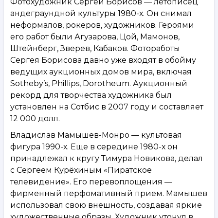
Фотохудожник Сергей Борисов — летописец
андеграундной культуры 1980-х. Он снимал
неформалов, рокеров, художников. Героями
его работ были Агузарова, Цой, Мамонов,
Штейнберг, Зверев, Кабаков. Фотоработы
Сергея Борисова давно уже входят в обойму
ведущих аукционных домов мира, включая
Sotheby’s, Phillips, Dorotheum. Аукционный
рекорд для творчества художника был
установлен на Сотбис в 2007 году и составляет
12 000 долл.
Владислав Мамышев-Монро — культовая
фигура 1990-х. Еще в середине 1980-х он
принадлежал к кругу Тимура Новикова, делал
с Сергеем Курёхиным «Пиратское
телевидение». Его перевоплощения —
фирменный перфомативный прием. Мамышев
использовал свою внешность, создавая яркие
художественные образы. Художник утонул в