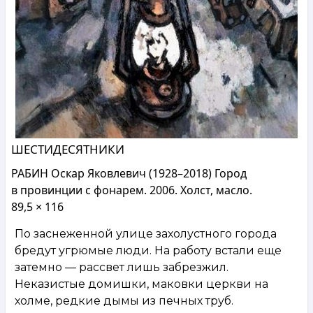
ШЕСТИДЕСЯТНИКИ
РАБИН Оскар Яковлевич (1928–2018) Город
в провинции с фонарем. 2006. Холст, масло.
89,5 × 116
По заснеженной улице захолустного города
бредут угрюмые люди. На работу встали еще
затемно — рассвет лишь забрезжил.
Неказистые домишки, маковки церкви на
холме, редкие дымы из печных труб.