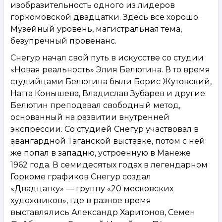
изобразительность одного из лидеров
горкомовской двадцатки. Здесь все хорошо.
Музейный уровень, магистральная тема,
безупречный провенанс.
Снегур начал свой путь в искусстве со студии
«Новая реальность» Элия Белютина. В то время
студийцами Белютина были Борис Жутовский,
Натта Конышева, Владислав Зубарев и другие.
Белютин преподавал свободный метод,
основанный на развитии внутренней
экспрессии. Со студией Снегур участвовал в
авангардной Таганской выставке, потом с ней
же попал в западню, устроенную в Манеже
1962 года. В семидесятых годах в легендарном
Горкоме графиков Снегур создал
«Двадцатку» — группу «20 московских
художников», где в разное время
выставлялись Александр Харитонов, Семен