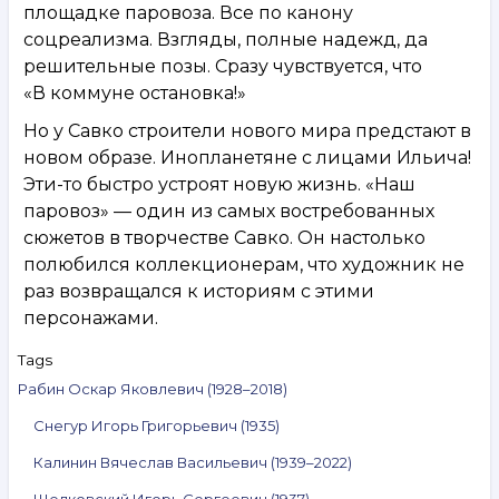
площадке паровоза. Все по канону
соцреализма. Взгляды, полные надежд, да
решительные позы. Сразу чувствуется, что
«В коммуне остановка!»
Но у Савко строители нового мира предстают в
новом образе. Инопланетяне с лицами Ильича!
Эти-то быстро устроят новую жизнь. «Наш
паровоз» — один из самых востребованных
сюжетов в творчестве Савко. Он настолько
полюбился коллекционерам, что художник не
раз возвращался к историям с этими
персонажами.
Tags
Рабин Оскар Яковлевич (1928–2018)
Снегур Игорь Григорьевич (1935)
Калинин Вячеслав Васильевич (1939–2022)
Шелковский Игорь Сергеевич (1937)