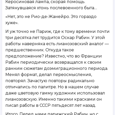
Керосиновая лампа, скорая помощь.
Затянувшаяся хтонь послевоенного быта…
«Нет, это не Рио-де-Жанейро. Это гораздо
хуже».
И уж точно не Париж, где к тому времени почти
три десятка лет трудится Оскар Рабин. У этой
работы наверняка есть лианозовский аналог —
предшественник. Откуда такое
предположение? Известно, что во Франции
Рабин периодически возвращался к своим
ранним сюжетам доэмиграционного периода.
Менял формат, делал переосмысления,
повторял. Зачастую повторы радикально
отличались по палитре. Но в нашем случае
даже цветовую гамму художник использовал
лианозовскую. Именно такими красками он
писал работы в СССР пятьдесят лет назад.
Итого. Перед нами парижский Рабин, но с