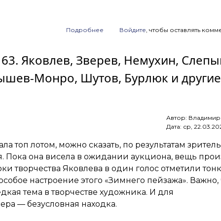
Подробнее
о
Войдите
, чтобы оставлять комм
Анонс
аукциона
 163. Яковлев, Зверев, Немухин, Слеп
ArtSale.info
№ 165.
шев-Монро, Шутов, Бурлюк и другие.
Зверев,
Неизвестный,
Немухин,
Купер,
Вулох,
Автор:
Владимир
Бритов,
Дата:
ср, 22.03.20
Мамышев-
Монро
тала топ лотом, можно сказать, по результатам зрител
и другие.
5–
. Пока она висела в ожидании аукциона, вещь прои
11 апреля
оки творчества Яковлева в один голос отметили тонк
2023
особое настроение этого «Зимнего пейзажа». Важно, 
едкая тема в творчестве художника. И для
ера — безусловная находка.