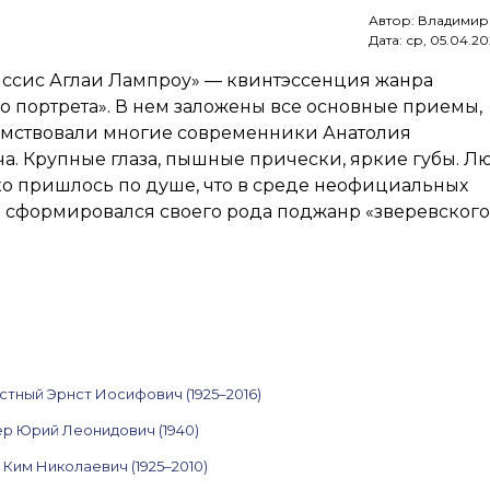
Калинин,
Автор:
Владимир
Шелковский,
Дата:
ср, 05.04.20
Немухин,
Мамышев-
иссис Аглаи Лампроу» — квинтэссенция жанра
Монро
и Борисов,
о портрета». В нем заложены все основные приемы,
Врубель
имствовали многие современники Анатолия
и Тимофеева,
а. Крупные глаза, пышные прически, яркие губы. Л
Савко
и другие.
ко пришлось по душе, что в среде неофициальных
12–
 сформировался своего рода поджанр «зверевского
18 июня
2024
тный Эрнст Иосифович (1925–2016)
ер Юрий Леонидович (1940)
 Ким Николаевич (1925–2010)