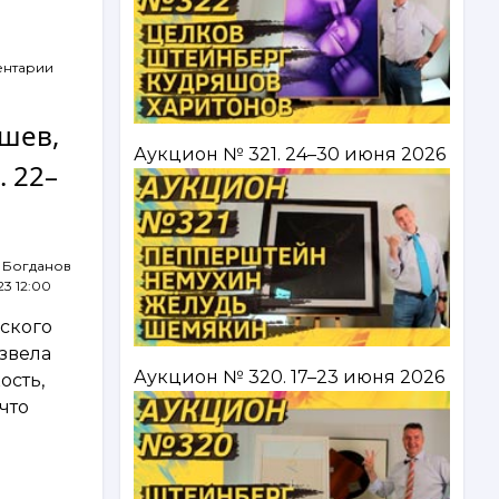
ентарии
ышев,
Аукцион № 321. 24–30 июня 2026
 22–
 Богданов
23 12:00
ьского
звела
Аукцион № 320. 17–23 июня 2026
ость,
что