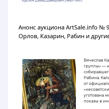
Бурлюк Давид Давидович (1882–1967)
Анонс аукциона ArtSale.info №
Орлов, Казарин, Рабин и другие
Вячеслав К
группы» — 
собиравшего
Рабина. Кал
от официал
«несоветски
уготована 
показы в ин