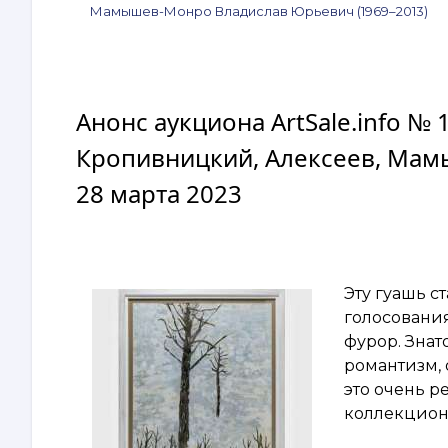
Мамышев-Монро Владислав Юрьевич (1969–2013)
Анонс аукциона ArtSale.info №
Кропивницкий, Алексеев, Мамы
28 марта 2023
Эту гуашь с
голосования
фурор. Знат
романтизм, 
это очень р
коллекцион