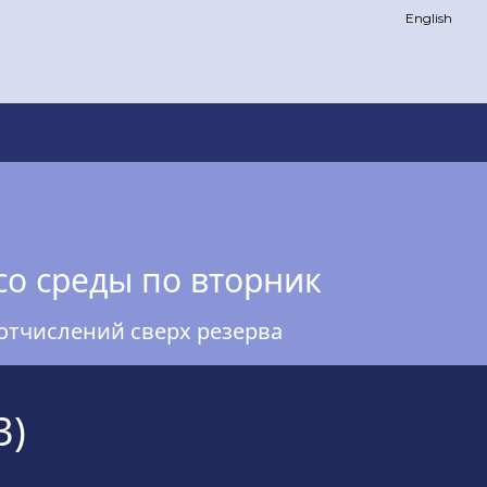
English
со среды по вторник
отчислений сверх резерва
3)