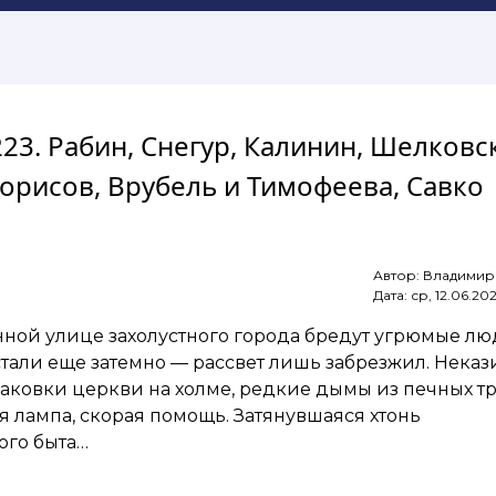
223. Рабин, Снегур, Калинин, Шелковс
рисов, Врубель и Тимофеева, Савко
Автор:
Владимир
Дата:
ср, 12.06.20
ной улице захолустного города бредут угрюмые лю
стали еще затемно — рассвет лишь забрезжил. Неказ
ковки церкви на холме, редкие дымы из печных тр
 лампа, скорая помощь. Затянувшаяся хтонь
ого быта…