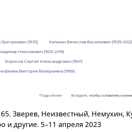
 Григорьевич (1935)
Калинин Вячеслав Васильевич (1939–2022
ладимир Николаевич (1925–2016)
Борисов Сергей Александрович (1947)
мофеева Виктория Валерьевна (1969)
Подробнее
о
Войдите
, чтобы оставлять комм
Анонс
аукциона
165. Зверев, Неизвестный, Немухин, К
ArtSale.info
№ 223.
 и другие. 5–11 апреля 2023
Рабин,
Снегур,