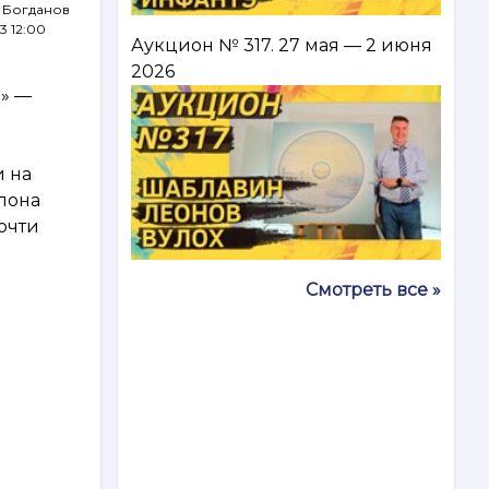
 Богданов
23 12:00
Аукцион № 317. 27 мая — 2 июня
2026
н» —
и на
слона
почти
Смотреть все »