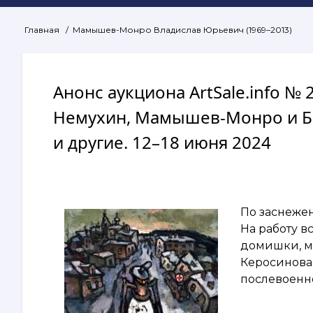
Главная
Мамышев-Монро Владислав Юрьевич (1969–2013)
Строка
навигации
Анонс аукциона ArtSale.info № 
Немухин, Мамышев-Монро и Бо
и другие. 12–18 июня 2024
По заснежен
На работу в
домишки, ма
Керосиновая
послевоенн