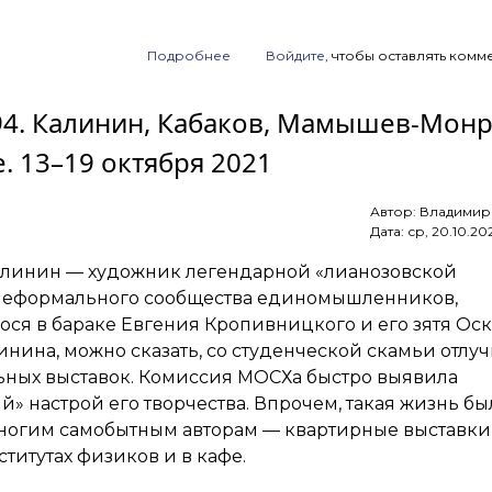
Подробнее
о
Войдите
, чтобы оставлять комм
Анонс
аукциона
 94. Калинин, Кабаков, Мамышев-Монр
ArtSale.info
№ 162.
. 13–19 октября 2021
Немухин,
Зверев,
Яковлев,
Автор:
Владимир
Рухин,
Дата:
ср, 20.10.20
Вечтомов,
Мамышев-
алинин — художник легендарной «лианозовской
Монро,
Бурлюк
неформального сообщества единомышленников,
и другие.
ся в бараке Евгения Кропивницкого и его зятя Ос
15–
инина, можно сказать, со студенческой скамьи отлу
21 марта
2023
ьных выставок. Комиссия МОСХа быстро выявила
й» настрой его творчества. Впрочем, такая жизнь бы
многим самобытным авторам — квартирные выставки
ститутах физиков и в кафе.