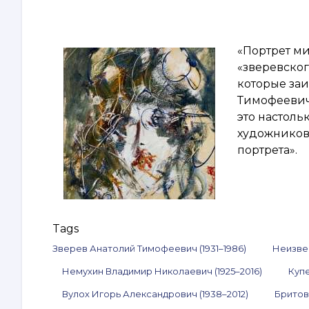
«Портрет м
«зверевског
которые за
Тимофеевич
это настоль
художников
портрета».
Tags
Зверев Анатолий Тимофеевич (1931–1986)
Неизвес
Немухин Владимир Николаевич (1925–2016)
Куп
Вулох Игорь Александрович (1938–2012)
Бритов