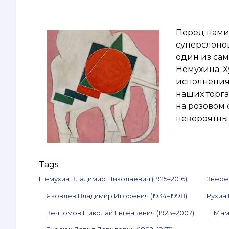
Перед нами 
суперслонов
один из сам
Немухина. Х
исполнениях
наших торга
на розовом 
невероятны
Tags
Немухин Владимир Николаевич (1925–2016)
Звере
Яковлев Владимир Игоревич (1934–1998)
Рухин 
Вечтомов Николай Евгеньевич (1923–2007)
Мам