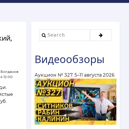
Search
кий,
Видеообзоры
 Богданов
Аукцион № 327. 5–11 августа 2026
24 12:00
ди.
истые
уб.