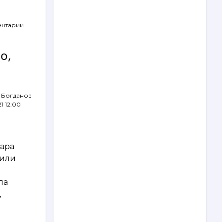
ентарии
о,
 Богданов
21 12:00
кара
чили
ла
,