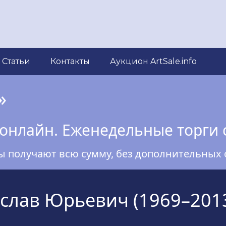
Статьи
Контакты
Аукцион ArtSale.info
»
онлайн. Еженедельные торги 
ы получают всю сумму, без дополнительных 
лав Юрьевич (1969–201