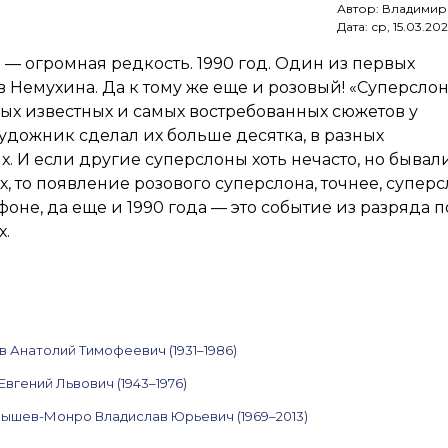
Автор:
Владимир
Слепышев,
Дата:
ср, 15.03.20
Кропивницкий,
Алексеев,
— огромная редкость. 1990 год. Один из первых
Мамышев-
Монро,
 Немухина. Да к тому же еще и розовый! «Суперсло
Шутов,
ых известных и самых востребованных сюжетов у
Бурлюк
удожник сделал их больше десятка, в разных
и другие.
22–
. И если другие суперслоны хоть нечасто, но бывал
28 марта
х, то появление розового суперслона, точнее, супер
2023
фоне, да еще и 1990 года — это событие из разряда 
х.
в Анатолий Тимофеевич (1931–1986)
Евгений Львович (1943–1976)
ышев-Монро Владислав Юрьевич (1969–2013)