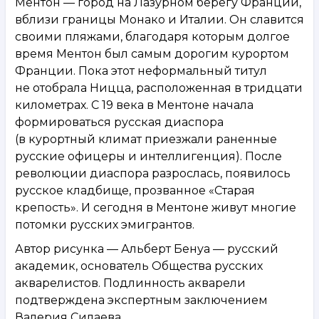
Ментон — город на Лазурном берегу Франции,
вблизи границы Монако и Италии. Он славится
своими пляжами, благодаря которым долгое
время Ментон был самым дорогим курортом
Франции. Пока этот неформальный титул
не отобрала Ницца, расположенная в тридцати
километрах. С 19 века в Ментоне начала
формироваться русская диаспора
(в курортный климат приезжали раненные
русские офицеры и интеллигенция). После
революции диаспора разрослась, появилось
русское кладбище, прозванное «Старая
крепость». И сегодня в Ментоне живут многие
потомки русских эмигрантов.
Автор рисунка — Альберт Бенуа — русский
академик, основатель Общества русских
акварелистов. Подлинность акварели
подтверждена экспертным заключением
Валерия Силаева.