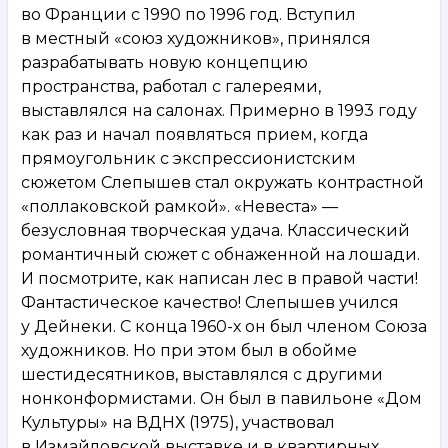
во Франции с 1990 по 1996 год. Вступил
в местный «союз художников», принялся
разрабатывать новую концепцию
пространства, работал с галереями,
выставлялся на салонах. Примерно в 1993 году
как раз и начал появляться прием, когда
прямоугольник с экспрессионистским
сюжетом Слепышев стал окружать контрастной
«поллаковской рамкой». «Невеста» —
безусловная творческая удача. Классический
романтичный сюжет с обнаженной на лошади.
И посмотрите, как написан лес в правой части!
Фантастическое качество! Слепышев учился
у Дейнеки. С конца 1960-х он был членом Союза
художников. Но при этом был в обойме
шестидесятников, выставлялся с другими
нонконформистами. Он был в павильоне «Дом
Культуры» на ВДНХ (1975), участвовал
в Измайловской выставке и в квартирных