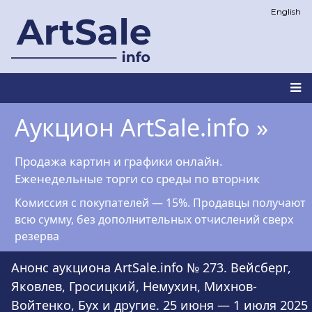
Перейти
English
к
основному
содержанию
Main
Аукцион ArtSale.info »
navigation
Продажа картин и графики онлайн.
Еженедельные торги со среды по вторник
Комиссия с покупателей — 15%. Продавцы получают
всю сумму, без дополнительных отчислений сверх
резерва
Анонс аукциона ArtSale.info № 273. Вейсберг,
Яковлев, Гросицкий, Немухин, Михнов-
Войтенко, Бух и другие. 25 июня — 1 июля 2025