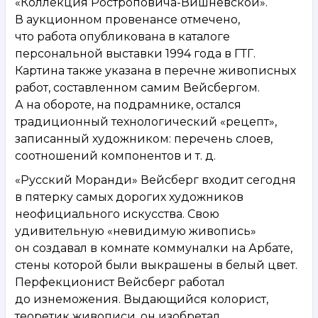
«Коллекция Ростроповича-Вишневской».
В аукционном провенансе отмечено,
что работа опубликована в каталоге
персональной выставки 1994 года в ГТГ.
Картина также указана в перечне живописных
работ, составленном самим Вейсбергом.
А на обороте, на подрамнике, остался
традиционный технологический «рецепт»,
записанный художником: перечень слоев,
соотношений компонентов и т. д.
«Русский Моранди» Вейсберг входит сегодня
в пятерку самых дорогих художников
неофициального искусства. Свою
удивительную «невидимую живопись»
он создавал в комнате коммуналки на Арбате,
стены которой были выкрашены в белый цвет.
Перфекционист Вейсберг работал
до изнеможения. Выдающийся колорист,
теоретик живописи, он изобретал