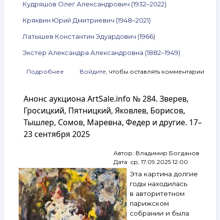
Кудряшов Олег Александрович (1932–2022)
Кряквин Юрий Дмитриевич (1948–2021)
Латышев Константин Эдуардович (1966)
Экстер Александра Александровна (1882–1949)
Подробнее
о
Войдите
, чтобы оставлять комментарии
Анонс
аукциона
Анонс аукциона ArtSale.info № 284. Зверев,
ArtSale.info
№ 294.
Гросицкий, Пятницкий, Яковлев, Борисов,
Коровин,
Тышлер, Сомов, Маревна, Федер и другие. 17–
Харитонов,
23 сентября 2025
Гросицкий,
Снегур,
Кудряшов,
Автор:
Владимир Богданов
Кряквин,
Дата:
ср, 17.09.2025 12:00
Латышев,
Эта картина долгие
Экстер
годы находилась
и другие.
в авторитетном
26 ноября —
парижском
2 декабря 2025
собрании и была