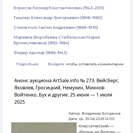
Борисов Леонид Константинович (1943–2013)
Тышлер Александр Григорьевич (1898–1980)
Сомов Константин Андреевич (1869–1939)
Маревна (Воробьёва-Стебельская Мария
Брониславовна) (1892–1984)
Федер Адольф (1886–1943)
Подробнее
о
Войдите
, чтобы оставлять комментарии
Анонс
аукциона
Анонс аукциона ArtSale.info № 273. Вейсберг,
ArtSale.info
№ 284.
Яковлев, Гросицкий, Немухин, Михнов-
Зверев,
Войтенко, Бух и другие. 25 июня — 1 июля
Гросицкий,
2025
Пятницкий,
Яковлев,
Борисов,
Автор:
Владимир Богданов
Тышлер,
Дата:
ср, 25.06.2025 12:00
Сомов,
Классический —
Маревна,
«белое на белом» —