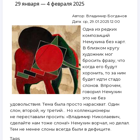
29 января — 4 февраля 2025
Гросицкий,
Борух,
Автор:
Владимир Богданов
Рабин,
Дата:
ср, 29.01.2025 12:00
Яковлев
и другие.
Одна из редких
5–
композиций
11 февраля
Немухина без карт.
2025
В близком кругу
художник мог
бросить фразу, что
когда его будут
хоронить, то за ним
будет идти стадо
слонов. Впрочем,
говорил Немухин
это не без
удовольствия. Тема была просто нарасхват. Один
слон, второй, ну третий… Но коллекционеры
не переставали просить: «Владимир Николаевич,
сделайте нам тоже слона!» Немухин ворчал, но делал.
Тем не менее слоны всегда были в дефиците.
Tags