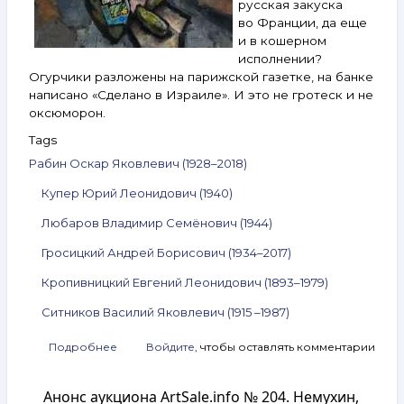
русская закуска
во Франции, да еще
и в кошерном
исполнении?
Огурчики разложены на парижской газетке, на банке
написано «Сделано в Израиле». И это не гротеск и не
оксюморон.
Tags
Рабин Оскар Яковлевич (1928–2018)
Купер Юрий Леонидович (1940)
Любаров Владимир Семёнович (1944)
Гросицкий Андрей Борисович (1934–2017)
Кропивницкий Евгений Леонидович (1893–1979)
Ситников Василий Яковлевич (1915 –1987)
Подробнее
о
Войдите
, чтобы оставлять комментарии
Анонс
аукциона
Анонс аукциона ArtSale.info № 204. Немухин,
ArtSale.info