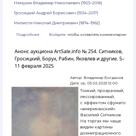
Немухин Владимир Николаевич (1925–2016)
Гросицкий Андрей Борисович (1934–2017)
Милиоти Николай Дмитриевич (1874–1962)
Подробнее
о
Войдите
, чтобы оставлять комментарии
Анонс
аукциона
Анонс аукциона ArtSale.info № 254. Ситников,
ArtSale.info
№ 258.
Гросицкий, Борух, Рабин, Яковлев и другие. 5–
Штейнберг,
11 февраля 2025
Рабин,
Зверев,
Автор:
Владимир Богданов
Юрлов,
Дата:
ср, 05.02.2025 12:00
Немухин,
Гросицкий,
Тонкий, прозрачный,
Милиоти
лессированный,
и другие.
с эффектом сфумато
5–
«американский»
11 марта
Василий Ситников.
2025
На торгах мы чаще
видим картины
доэмиграционного