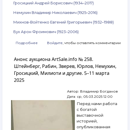
Гросицкий Андрей Борисович (1934–2017)
Немухин Владимир Николаевич (1925–2016)
Михнов-Войтенко Евгений Григорьевич (1932–1988)
Бух Арон Фроимович (1923–2006)
Подробнее
о
Войдите
, чтобы оставлять комментарии
Анонс
аукциона
Анонс аукциона ArtSale.info № 258.
ArtSale.info
№ 273.
Штейнберг, Рабин, Зверев, Юрлов, Немухин,
Вейсберг,
Гросицкий, Милиоти и другие. 5–11 марта
Яковлев,
2025
Гросицкий,
Немухин,
Михнов-
Автор:
Владимир Богданов
Войтенко,
Дата:
ср, 05.03.2025 12:00
Бух
Перед нами работа
и другие.
с богатой
25 июня —
выставочной
1 июля
историей,
2025
опубликованная