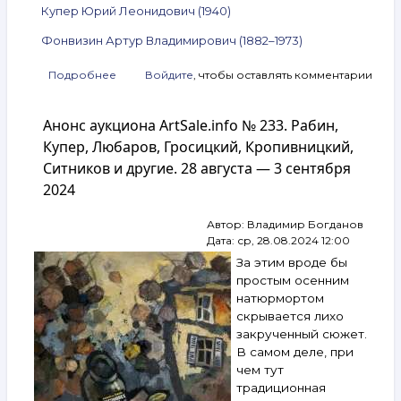
Купер Юрий Леонидович (1940)
Фонвизин Артур Владимирович (1882–1973)
Подробнее
о
Войдите
, чтобы оставлять комментарии
Анонс
аукциона
Анонс аукциона ArtSale.info № 233. Рабин,
ArtSale.info
№ 243.
Купер, Любаров, Гросицкий, Кропивницкий,
Штейнберг,
Ситников и другие. 28 августа — 3 сентября
Гросицкий,
2024
Немухин,
Рабин,
Зверев,
Автор:
Владимир Богданов
Купер,
Дата:
ср, 28.08.2024 12:00
Фонвизин
За этим вроде бы
и другие.
простым осенним
6–
натюрмортом
12 ноября
скрывается лихо
2024
закрученный сюжет.
В самом деле, при
чем тут
традиционная