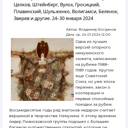
№ 233.
Целков, Штейнберг, Вулох, Гросицкий,
Рабин,
Плавинский, Шульженко, Волигамси, Беленок,
Купер,
Зверев и другие. 24–30 января 2024
Любаров,
Гросицкий,
Кропивницкий,
Автор:
Владимир Богданов
Ситников
Дата:
ср, 24.01.2024 12:00
и другие.
Одна из лучших
28 августа —
версий опорного
3 сентября
немухинского
2024
сюжета, написанная
на рубеже 1988–
1989 годов. Кругом
еще Советский
Союз, но уже эпоха
перемен, закон о
кооперации и
первые спокойные
поездки за рубеж.
Восьмидесятые годы ряд знатоков недаром считает
вершиной в творчестве Немухина. К этому времени
лидер Лианозовской группы подошел с большим
багажом художественных открытий, которые он