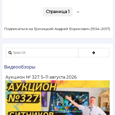
аукциона
Нумерация
ArtSale.info
Страница 1
Следующая
››
№ 204.
страниц
страница
Немухин,
Целков,
Штейнберг,
Подписаться на Гросицкий Андрей Борисович (1934–2017)
Вулох,
Гросицкий,
Плавинский,
Шульженко,
Search
Волигамси,
Беленок,
Зверев
и другие.
Видеообзоры
24–
30 января
Аукцион № 327. 5–11 августа 2026
2024