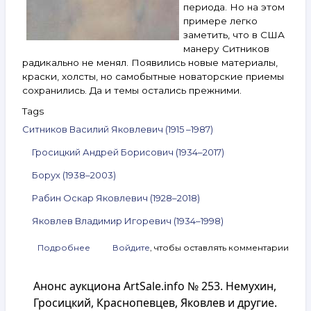
периода. Но на этом
примере легко
заметить, что в США
манеру Ситников
радикально не менял. Появились новые материалы,
краски, холсты, но самобытные новаторские приемы
сохранились. Да и темы остались прежними.
Tags
Ситников Василий Яковлевич (1915 –1987)
Гросицкий Андрей Борисович (1934–2017)
Борух (1938–2003)
Рабин Оскар Яковлевич (1928–2018)
Яковлев Владимир Игоревич (1934–1998)
Подробнее
о
Войдите
, чтобы оставлять комментарии
Анонс
аукциона
Анонс аукциона ArtSale.info № 253. Немухин,
ArtSale.info
№ 254.
Гросицкий, Краснопевцев, Яковлев и другие.
Ситников,