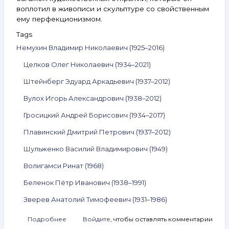
воплотил в живописи и скульптуре со свойственным
ему перфекционизмом.
Tags
Немухин Владимир Николаевич (1925–2016)
Целков Олег Николаевич (1934–2021)
Штейнберг Эдуард Аркадьевич (1937–2012)
Вулох Игорь Александрович (1938–2012)
Гросицкий Андрей Борисович (1934–2017)
Плавинский Дмитрий Петрович (1937–2012)
Шульженко Василий Владимирович (1949)
Волигамси Ринат (1968)
Беленок Пётр Иванович (1938–1991)
Зверев Анатолий Тимофеевич (1931–1986)
Подробнее
о
Войдите
, чтобы оставлять комментарии
Анонс