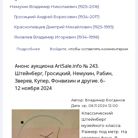
Немухин Владимир Николаевич (1925–2016)
Гросицкий Андрей Борисович (1934–2017)
Краснопевцев Дмитрий Михайлович (1925–1995)
Яковлев Владимир Игоревич (1934–1998)
Подробнее
о
Войдите
, чтобы оставлять комментарии
Анонс
аукциона
Анонс аукциона ArtSale.info № 243.
ArtSale.info
№ 253.
Штейнберг, Гросицкий, Немухин, Рабин,
Немухин,
Зверев, Купер, Фонвизин и другие. 6–
Гросицкий,
12 ноября 2024
Краснопевцев,
Яковлев
и другие.
Автор:
Владимир Богданов
29 января —
Дата:
ср, 06.11.2024 12:00
4 февраля
Классический
2025
Штейнберг
музейного класса.
Размер под метр. На
светлом фоне. В