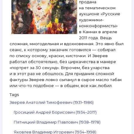
продана
на тематическом
аукционе «Русские
художники-
нонконформисты»
в Каннах в апреле
2011 года. Вещь
сложная, многодельная и вдохновенная. Это явно был
сеанс, к которому заказчик готовился — собирал
по списку основу, краски, кисточки. И Зверев
работал обстоятельно, без циркачества в манере
«портрет за 30 секунд». Впрочем, без ухарства
и в этот раз не обошлось. Для придания сложной
фактуры Зверев ловко сыпанул в сырое масло табак
или что-то подобное — в общем, все как любил.
Tags
Зверев Анатолий Тимофеевич (1931–1986)
Гросицкий Андрей Борисович (1934–2017)
Пятницкий Владимир Павлович (1938–1978)
Яковлев Владимир Игоревич (1934–1998)