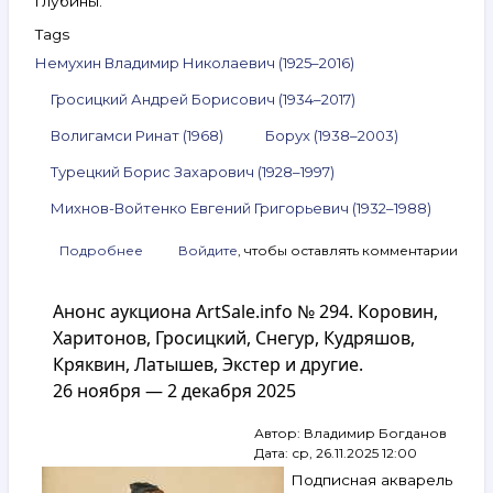
глубины.
Tags
Немухин Владимир Николаевич (1925–2016)
Гросицкий Андрей Борисович (1934–2017)
Волигамси Ринат (1968)
Борух (1938–2003)
Турецкий Борис Захарович (1928–1997)
Михнов-Войтенко Евгений Григорьевич (1932–1988)
Подробнее
о
Войдите
, чтобы оставлять комментарии
Анонс
аукциона
Анонс аукциона ArtSale.info № 294. Коровин,
ArtSale.info
№ 313.
Харитонов, Гросицкий, Снегур, Кудряшов,
Немухин,
Кряквин, Латышев, Экстер и другие.
Гросицкий,
26 ноября — 2 декабря 2025
Волигамси,
Борух,
Турецкий,
Автор:
Владимир Богданов
Михнов‑Войтенко
Дата:
ср, 26.11.2025 12:00
и другие.
Подписная акварель
22–