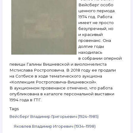
Федер
Вейсберг особо
и другие.
ценного периода.
17–
23 сентября
1974 год. Работа
2025
имеет не просто
безупречный, но
и красивый
провенанс. Она
долгие годы
находилась
в собрании оперной
певицы Галины Вишневской и виолончелиста
Мстислава Ростроповича. В 2018 году ее продали
на Сотбисе в ходе тематического аукциона
«Коллекция Ростроповича-Вишневской».
В аукционном провенансе отмечено, что работа
опубликована в каталоге персональной выставки
1994 года в ГТГ.
Tags
Вейсберг Владимир Григорьевич (1924–1985)
Яковлев Владимир Игоревич (1934–1998)