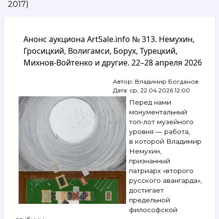
2017)
навигации
Анонс аукциона ArtSale.info № 313. Немухин,
Гросицкий, Волигамси, Борух, Турецкий,
Михнов‑Войтенко и другие. 22–28 апреля 2026
Автор:
Владимир Богданов
Дата:
ср, 22.04.2026 12:00
Перед нами
монументальный
топ‑лот музейного
уровня — работа,
в которой Владимир
Немухин,
признанный
патриарх «второго
русского авангарда»,
достигает
предельной
философской