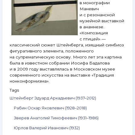
в монографии
Маневич
и с резонансной
музейной выставкой
в анамнезе.
«Композиция
с птицей» —
классический сюжет Штейнберга, изящный симбиоз
фигуративного элемента, положенного
на супрематическую основу. Много лет эта картина
была в известном собрании Иосифа Бадалова
и в 2009 году выставлялась в Московском музее
современного искусства на выставке «Традиция
нонконформизма».
Tags
Штейнберг Эдуард Аркадьевич (1937–2012)
Рабин Оскар Яковлевич (1928–2018)
Зверев Анатолий Тимофеевич (1931–1986)
Юрлов Валерий Иванович (1932)