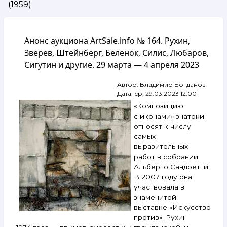
(1959)
навигации
Анонс аукциона ArtSale.info № 164. Рухин,
Зверев, Штейнберг, Беленок, Силис, Любаров,
Сигутин и другие. 29 марта — 4 апреля 2023
Автор:
Владимир Богданов
Дата:
ср, 29.03.2023 12:00
«Композицию
с иконами» знатоки
относят к числу
самых
выразительных
работ в собрании
Альберто Сандретти.
В 2007 году она
участвовала в
знаменитой
выставке «Искусство
против». Рухин