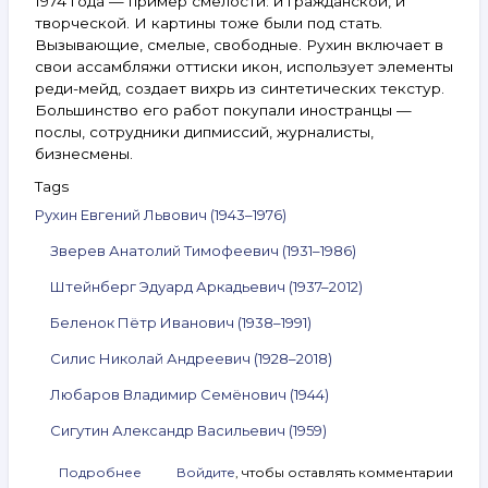
1974 года — пример смелости: и гражданской, и
творческой. И картины тоже были под стать.
Вызывающие, смелые, свободные. Рухин включает в
свои ассамбляжи оттиски икон, использует элементы
реди-мейд, создает вихрь из синтетических текстур.
Большинство его работ покупали иностранцы —
послы, сотрудники дипмиссий, журналисты,
бизнесмены.
Tags
Рухин Евгений Львович (1943–1976)
Зверев Анатолий Тимофеевич (1931–1986)
Штейнберг Эдуард Аркадьевич (1937–2012)
Беленок Пётр Иванович (1938–1991)
Силис Николай Андреевич (1928–2018)
Любаров Владимир Семёнович (1944)
Сигутин Александр Васильевич (1959)
Подробнее
о
Войдите
, чтобы оставлять комментарии