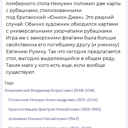
ломберного стола Немухин положил две карты
с рубашками, стилизованными
под британский «Юнион Джек». Это редкий
случай. Обычно художник обходился картами
с универсальными узорчатыми рубашками.
Игра же с заморскими флагами была больше
свойственна его погибшему другу (и ученику)
Евгению Рухину. Так что сегодня предлагается
стол, выгодно выделяющийся в общем ряду.
Такие мало у кого есть еще, если вообще
существуют.
Tags
Янкилевский Владимир Борисович (1938–2018)
Рогинский Михаил Александрович (1931–2004)
Краснопевцев Дмитрий Михайлович (1925–1995)
Шемякин Михаил Михайлович (1943)
Вечтомов Николай Евгеньевич (1923–2007)