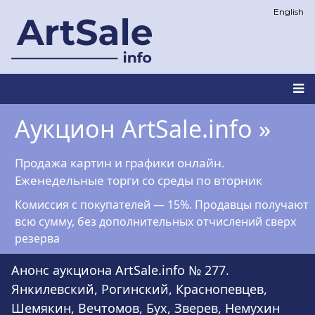
Перейти
English
к
основному
содержанию
Main
Аукцион ArtSale.info »
navigation
Продажа картин и графики онлайн.
Еженедельные торги со среды по вторник
Комиссия с покупателей — 15%. Продавцы получают
всю сумму, без дополнительных отчислений сверх
резерва
Анонс аукциона ArtSale.info № 277.
Янкилевский, Рогинский, Краснопевцев,
Шемякин, Вечтомов, Бух, Зверев, Немухин