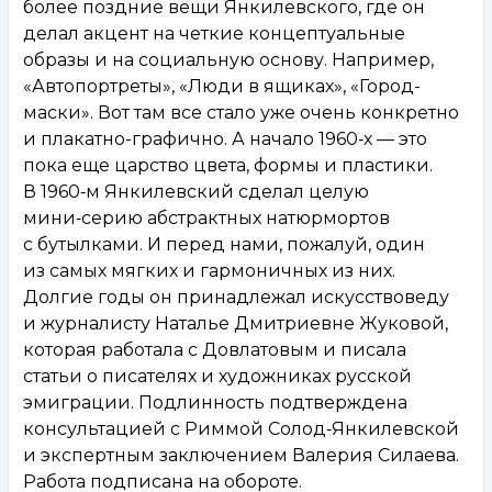
более поздние вещи Янкилевского, где он
делал акцент на четкие концептуальные
образы и на социальную основу. Например,
«Автопортреты», «Люди в ящиках», «Город-
маски». Вот там все стало уже очень конкретно
и плакатно-графично. А начало 1960‑х — это
пока еще царство цвета, формы и пластики.
В 1960‑м Янкилевский сделал целую
мини‑серию абстрактных натюрмортов
с бутылками. И перед нами, пожалуй, один
из самых мягких и гармоничных из них.
Долгие годы он принадлежал искусствоведу
и журналисту Наталье Дмитриевне Жуковой,
которая работала с Довлатовым и писала
статьи о писателях и художниках русской
эмиграции. Подлинность подтверждена
консультацией с Риммой Солод‑Янкилевской
и экспертным заключением Валерия Силаева.
Работа подписана на обороте.