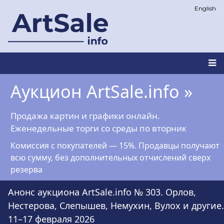
Перейти
English
к
основному
содержанию
Main
Аукцион ArtSale.info »
navigation
Продажа картин и графики онлайн.
Еженедельные торги со среды по вторник
Комиссия с покупателей — 15%. Продавцы получают
всю сумму, без дополнительных отчислений сверх
резерва
Анонс аукциона ArtSale.info № 303. Орлов,
Нестерова, Слепышев, Немухин, Вулох и другие.
11–17 февраля 2026