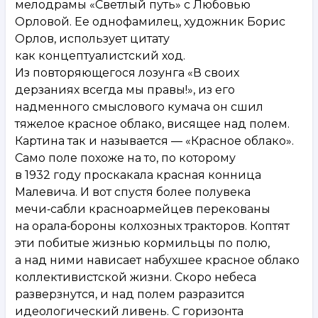
мелодрамы «Светлый путь» с Любовью
Орловой. Ее однофамилец, художник Борис
Орлов, использует цитату
как концептуалистский ход.
Из повторяющегося лозунга «В своих
дерзаниях всегда мы правы!», из его
надменного смыслового кумача он сшил
тяжелое красное облако, висящее над полем.
Картина так и называется — «Красное облако».
Само поле похоже на то, по которому
в 1932 году проскакала красная конница
Малевича. И вот спустя более полувека
мечи‑сабли красноармейцев перекованы
на орала‑бороны колхозных тракторов. Коптят
эти побитые жизнью кормильцы по полю,
а над ними нависает набухшее красное облако
коллективистской жизни. Скоро небеса
разверзнутся, и над полем разразится
идеологический ливень. С горизонта