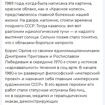
1989 года, когда была написана эта картина,
красное облако, как и «Красное колесо»,
представлялось главной болезнью нашей
жизни. На дворе, напомню, стояли времена
позднего СССР. Тогда казалось: вот‑вот
разгоним идеологические тучи — и надолго
выглянет солнце. Сильно позже стало понятно,
что с облаками бороться непросто.
Борис Орлов со своими единомышленниками
Дмитрием Приговым и Ростиславом
Лебедевым в середине 1970‑х стоял у истоков
«карнавального» течения в соц‑арте. В начале
1980‑х он развернул философский «имперский
проект» и назначил себя главным «имперским
художником СССР». В это время героями его
работ стали статусные истуканы без лиц,
но в орденах, медалях и геральдических
знаках, демонстрирующих