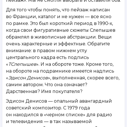
пейзаж». Мы не смогли выбрать и оставили оба.
Для того чтобы понять, что пейзаж написан
во Франции, каталог и не нужен — все ясно
по рамке. Это был короткий период в 1990‑х,
когда свои фигуративные сюжеты Слепышев
обрамлял в живописные абстракции. Вещи
очень характерные и эффектные. Обратите
внимание: в правом нижнем углу
центрального кадра есть подпись
«
ТСлепышев
». И на обороте тоже. Кроме того,
на обороте на подрамнике имеется надпись
«
Эдисон Денисов
», выполненная, скорее всего,
самим автором. Что она означает?
Дарственная? Имя покупателя?
Эдисон Денисов — опальный авангардный
советский композитор. С 1979 года
он находился в «черном списке» для радио
и телевидения — в так называемой