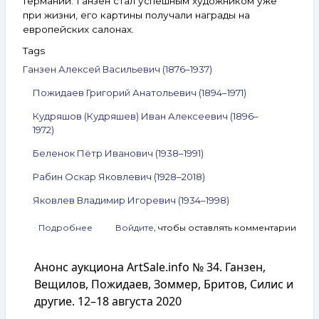
Германии. Ганзен стал успешным художником уже
при жизни, его картины получали награды на
европейских салонах.
Tags
Ганзен Алексей Васильевич (1876–1937)
Пожидаев Григорий Анатольевич (1894–1971)
Кудряшов (Кудряшев) Иван Алексеевич (1896–
1972)
Беленок Пётр Иванович (1938–1991)
Рабин Оскар Яковлевич (1928–2018)
Яковлев Владимир Игоревич (1934–1998)
Подробнее
о
Войдите
, чтобы оставлять комментарии
Анонс
аукциона
Анонс аукциона ArtSale.info № 34. Ганзен,
ArtSale.info
№ 38.
Вещилов, Пожидаев, Зоммер, Бритов, Силис и
Ганзен,
другие. 12–18 августа 2020
Пожидаев,
Кудряшов,