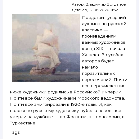
Автор:
Владимир Богданов
Беленок,
Дата:
ср, 12.08.2020 11:52
Рабин,
Яковлев
Предстоит ударный
и
аукцион по русской
другие.
классике —
9–
произведениям
15 сентября
важных художников
2020
конца XIX — начала
XX века. В судьбах
авторов будет
немало
поразительных
пересечений. Почти
все перечисленные
ниже художники родились в Российской империи.
Почти все были художниками Морского ведомства.
Почти все эмигрировали в 1920-е годы. И, как
положено русскому художнику рубежа веков, все
умерли на чужбине — во Франции, в Черногории, в
Туркестане.
Tags