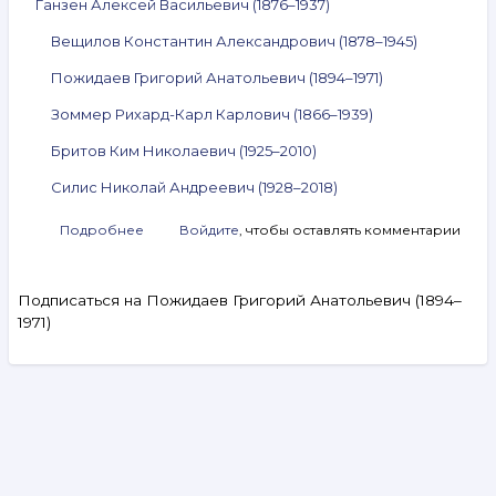
Ганзен Алексей Васильевич (1876–1937)
Вещилов Константин Александрович (1878–1945)
Пожидаев Григорий Анатольевич (1894–1971)
Зоммер Рихард-Карл Карлович (1866–1939)
Бритов Ким Николаевич (1925–2010)
Силис Николай Андреевич (1928–2018)
Подробнее
о
Войдите
, чтобы оставлять комментарии
Анонс
аукциона
ArtSale.info
Подписаться на Пожидаев Григорий Анатольевич (1894–
№ 34.
1971)
Ганзен,
Вещилов,
Пожидаев,
Зоммер,
Бритов,
Search
Силис
и
другие.
Видеообзоры
12–