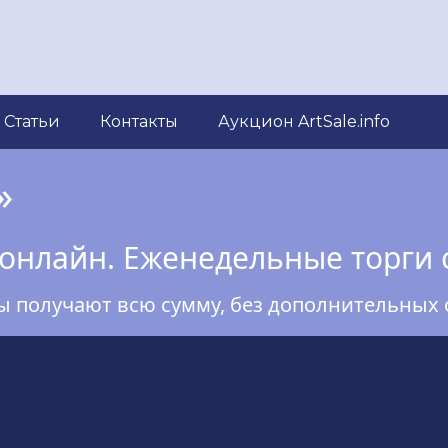
Статьи
Контакты
Аукцион ArtSale.info
»
онлайн. Еженедельные торги 
ы получают всю сумму, без дополнительных 