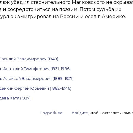
люк убедил стеснительного Маяковского не скрыва
в и сосредоточиться на поэзии. Потом судьба их
Бурлюк эмигрировал из России и осел в Америке.
асилий Владимирович (1949)
в Анатолий Тимофеевич (1931–1986)
в Алексей Владимирович (1889–1957)
дейкин Сергей Юрьевич (1882–1946)
ева Катя (1937)
Подробнее
о
Войдите
, чтобы оставлять комм
Анонс
аукциона
ArtSale.info