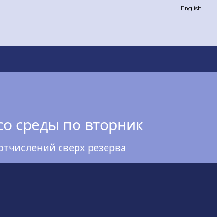
English
со среды по вторник
отчислений сверх резерва