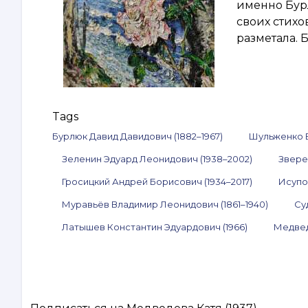
именно Бур
своих стихо
разметала. 
Tags
Бурлюк Давид Давидович (1882–1967)
Шульженко В
Зеленин Эдуард Леонидович (1938–2002)
Звере
Гросицкий Андрей Борисович (1934–2017)
Исупо
Муравьёв Владимир Леонидович (1861–1940)
Су
Латышев Константин Эдуардович (1966)
Медвед