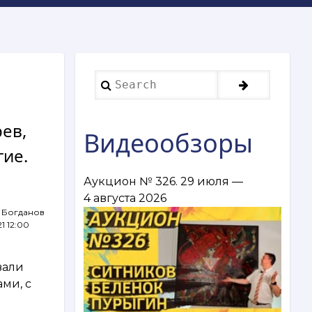
Search
рев,
Видеообзоры
гие.
Аукцион № 326. 29 июля —
4 августа 2026
 Богданов
21 12:00
вали
ми, с
о