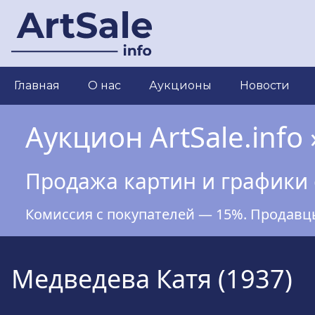
Перейти
к
основному
содержанию
Main
Главная
О нас
Аукционы
Новости
navigation
Аукцион ArtSale.info 
Продажа картин и графики 
Комиссия с покупателей — 15%. Продавц
Медведева Катя (1937)