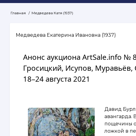
Главная
Медведева Катя (1937)
Строка
навигации
Медведева Екатерина Ивановна (1937)
Анонс аукциона ArtSale.info №
Гросицкий, Исупов, Муравьёв,
18–24 августа 2021
Давид Бурлю
авангарда. 
пощечины о
ложкой в пе