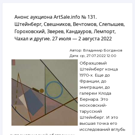
навигации
Анонс аукциона ArtSale.info № 131.
Штейнберг, Свешников, Вечтомов, Слепышев,
Гороховский, Зверев, Кандауров, Лемпорт,
Чахал и другие. 27 июля — 2 августа 2022
Автор:
Владимир Богданов
Дата:
ср, 27.07.2022 12:00
Образцовый
Штейнберг конца
1970‑х. Еще до
Франции, до
эмиграции, до
галереи Клода
Бернара. Это
московский-
тарусский
Штейнберг. И это
высшая точка его
исследований вглубь