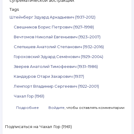
супрематической абстракции.
Tags
Штейнберг Эдуард Аркадьевич (1937–2012)
Свешников Борис Петрович (1927–1998)
Вечтомов Николай Евгеньевич (1923–2007)
Слепышев Анатолий Степанович (1932–2016)
Гороховский Эдуард Семёнович (1929–2004)
Зверев Анатолий Тимофеевич (1931–1986)
Кандауров Отари Захарович (1937)
Лемпорт Владимир Сергеевич (1922–2001)
Чахал Гор (1961)
Подробнее
о
Войдите
, чтобы оставлять комментарии
Анонс
аукциона
ArtSale.info
Подписаться на Чахал Гор (1961)
№ 131.