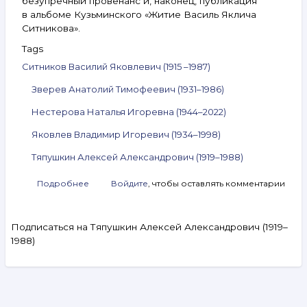
безупречный провенанс и, наконец, публикация
в альбоме Кузьминского «Житие Василь Яклича
Ситникова».
Tags
Ситников Василий Яковлевич (1915 –1987)
Зверев Анатолий Тимофеевич (1931–1986)
Нестерова Наталья Игоревна (1944–2022)
Яковлев Владимир Игоревич (1934–1998)
Тяпушкин Алексей Александрович (1919–1988)
Подробнее
о
Войдите
, чтобы оставлять комментарии
Анонс
аукциона
ArtSale.info
Подписаться на Тяпушкин Алексей Александрович (1919–
№ 323.
1988)
Ситников,
Зверев,
Нестерова,
Яковлев,
Тяпушкин
Search
и другие.