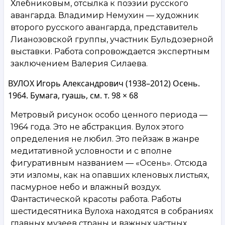
Хлебниковым, отсылка к поэзии русского
авангарда. Владимир Немухин — художник
второго русского авангарда, представитель
Лианозовской группы, участник Бульдозерной
выставки. Работа сопровождается экспертным
заключением Валерия Силаева.
ВУЛОХ Игорь Александрович (1938–2012) Осень.
1964. Бумага, гуашь, см. т. 98 × 68
Метровый рисунок особо ценного периода —
1964 года. Это не абстракция. Вулох этого
определения не любил. Это пейзаж в жанре
медитативной условности и с вполне
фигуративным названием — «Осень». Отсюда
эти изломы, как на опавших кленовых листьях,
пасмурное небо и влажный воздух.
Фантастической красоты работа. Работы
шестидесятника Вулоха находятся в собраниях
главных музеев страны и важных частных