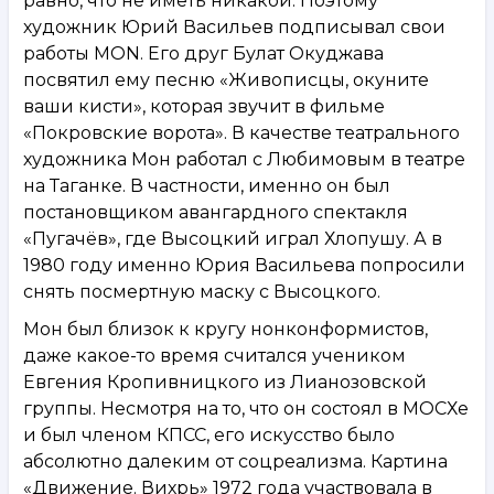
равно, что не иметь никакой. Поэтому
художник Юрий Васильев подписывал свои
работы MON. Его друг Булат Окуджава
посвятил ему песню «Живописцы, окуните
ваши кисти», которая звучит в фильме
«Покровские ворота». В качестве театрального
художника Мон работал с Любимовым в театре
на Таганке. В частности, именно он был
постановщиком авангардного спектакля
«Пугачёв», где Высоцкий играл Хлопушу. А в
1980 году именно Юрия Васильева попросили
снять посмертную маску с Высоцкого.
Мон был близок к кругу нонконформистов,
даже какое-то время считался учеником
Евгения Кропивницкого из Лианозовской
группы. Несмотря на то, что он состоял в МОСХе
и был членом КПСС, его искусство было
абсолютно далеким от соцреализма. Картина
«Движение. Вихрь» 1972 года участвовала в