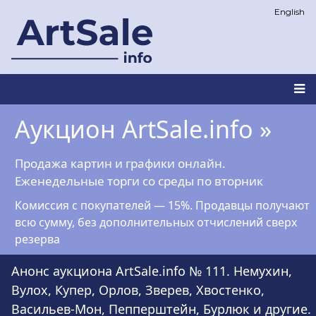
Перейти
English
к
основному
содержанию
Main
Аукцион ArtSale.info »
navigation
Продажа картин и графики онлайн.
Еженедельные торги со среды по вторник
Комиссия с покупателей — 15%. Продавцы получают
всю сумму, без дополнительных отчислений сверх
резерва
Анонс аукциона ArtSale.info № 111. Немухин,
Вулох, Купер, Орлов, Зверев, Хвостенко,
Васильев-Мон, Пепперштейн, Бурлюк и другие.