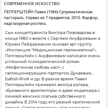
СОВРЕМЕННОЕ ИСКУССТВО
ПЕППЕРШТЕЙН Павел (1966) Супрематическая
пастораль. Сервиз из 7 предметов. 2010. Фарфор,
надглазурная роспись
Сын концептуалиста Виктора Пивоварова в
конце 1980-х вместе с Сергеем Ануфриевым и
Юрием Лейдерманом основал арт-группу
«Инспекция "Медицинская герменевтика"».
Пепперштейн с Ануфриевым написали очень
успешный психоделический роман
«Мифогенная любовь каст» с
галлюцинирующим парторгом Дунаевым,
Бабой-Ягой и др. В разное время Павел
Пепперштейн примерял амплуа рэпера,
«бумажного архитектора» и даже модельера с
линией женских платьев собственного
дизайна. В 2014 году его резкий критический
проект «Святая политика» стал лауреатом