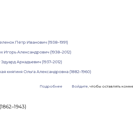
еленок Пётр Иванович (1938–1991)
х Игорь Александрович (1938–2012)
Эдуард Аркадьевич (1937–2012)
ая княгиня Ольга Александровна (1882–1960)
Подробнее
о
Войдите
, чтобы оставлять комм
Анонс
аукциона
ArtSale.info
1862–1943)
№ 250.
Краснопевцев,
Беленок,
Немухин,
Вулох,