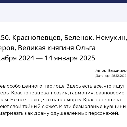
 250. Краснопевцев, Беленок, Немухин
еров, Великая княгиня Ольга
кабря 2024 — 14 января 2025
Автор:
Владимир
Дата:
ср, 25.12.202
в особо ценного периода. Здесь есть все, что ищут
ры Краснопевцева: поэзия, гармония, равновесие,
оем. Не все знают, что натюрморты Краснопевцева
меют свой тайный сюжет. И эти безмолвные кувшины
матривать как драму одушевленных персонажей.