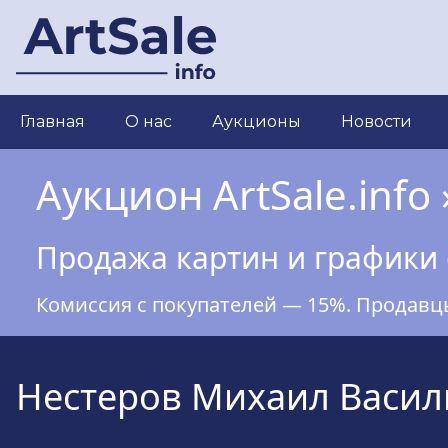
Перейти
к
основному
содержанию
Main
Главная
О нас
Аукционы
Новости
navigation
Аукцион ArtSale.info 
Продажа картин и графики 
Комиссия с покупателей — 15%. Продавц
Нестеров Михаил Васил