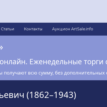
Статьи
Контакты
Аукцион ArtSale.info
»
онлайн. Еженедельные торги 
ы получают всю сумму, без дополнительных 
ьевич (1862–1943)