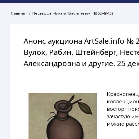
Главная
Нестеров Михаил Васильевич (1862–1943)
Строка
навигации
Анонс аукциона ArtSale.info №
Вулох, Рабин, Штейнберг, Нест
Александровна и другие. 25 де
Краснопевце
коллекционе
восторг пок
зачастую и
можно расс