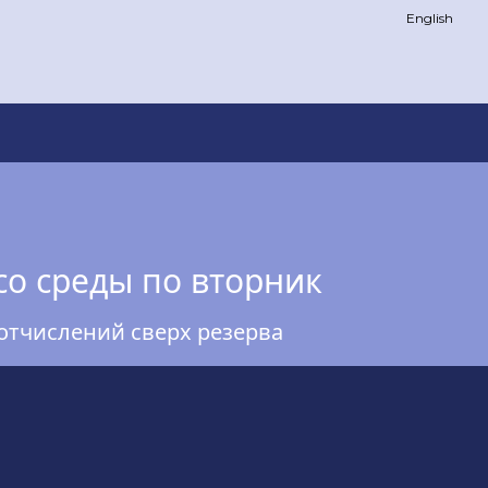
English
со среды по вторник
отчислений сверх резерва