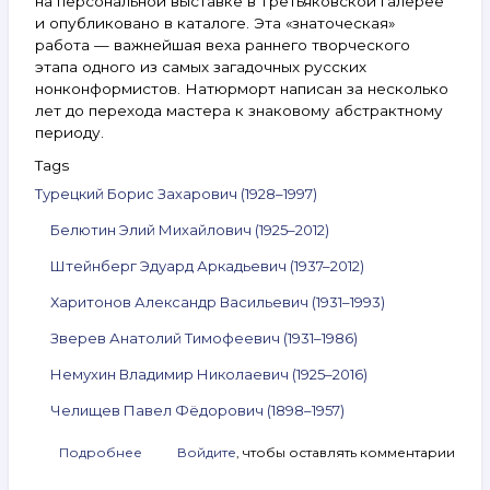
на персональной выставке в Третьяковской галерее
и опубликовано в каталоге. Эта «знаточеская»
работа — важнейшая веха раннего творческого
этапа одного из самых загадочных русских
нонконформистов. Натюрморт написан за несколько
лет до перехода мастера к знаковому абстрактному
периоду.
Tags
Турецкий Борис Захарович (1928–1997)
Белютин Элий Михайлович (1925–2012)
Штейнберг Эдуард Аркадьевич (1937–2012)
Харитонов Александр Васильевич (1931–1993)
Зверев Анатолий Тимофеевич (1931–1986)
Немухин Владимир Николаевич (1925–2016)
Челищев Павел Фёдорович (1898–1957)
Подробнее
о
Войдите
, чтобы оставлять комментарии
Анонс