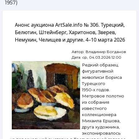
1957)
навигации
Анонс аукциона ArtSale.info № 306. Турецкий,
Белютин, Штейнберг, Харитонов, Зверев,
Немухин, Челищев и другие. 4–10 марта 2026
Автор:
Владимир Богданов
Дата:
ср, 04.03.2026 12:00
Редкий образец
фигуративной
живописи Бориса
Турецкого
1950‑х годов.
Метровое полотно
из собрания
известного
коллекционера
Михаила Ершова,
друга художника,
экспонировалось