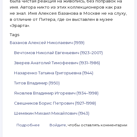
была чистая реакция на живопись, без поправок на
имя. Автора никто из этих коллекционеров как раз
не знал. Имя Алексея Базанова в Москве не на слуху,
в отличие от Питера, где он выставлен в музее
«Эрарта».
Tags
Базанов Алексей Николаевич (1959)
Вечтомов Николай Евгеньевич (1923–2007)
Зверев Анатолий Тимофеевич (1931–1986)
Назаренко Татьяна Григорьевна (1944)
Титов Владимир (1950)
Яковлев Владимир Игоревич (1934–1998)
Свешников Борис Петрович (1927–1998)
Шемякин Михаил Михайлович (1943)
Подробнее
о
Войдите
, чтобы оставлять комментарии
Анонс
аукциона