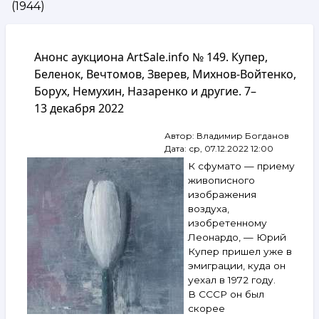
(1944)
навигации
Анонс аукциона ArtSale.info № 149. Купер,
Беленок, Вечтомов, Зверев, Михнов-Войтенко,
Борух, Немухин, Назаренко и другие. 7–
13 декабря 2022
Автор:
Владимир Богданов
Дата:
ср, 07.12.2022 12:00
К сфумато — приему
живописного
изображения
воздуха,
изобретенному
Леонардо, — Юрий
Купер пришел уже в
эмиграции, куда он
уехал в 1972 году.
В СССР он был
скорее