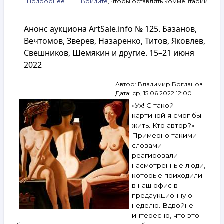
Подробнее
о
Войдите
, чтобы оставлять комментарии
Анонс
аукциона
Анонс аукциона ArtSale.info № 125. Базанов,
ArtSale.info
№ 149.
Вечтомов, Зверев, Назаренко, Титов, Яковлев,
Купер,
Свешников, Шемякин и другие. 15–21 июня
Беленок,
2022
Вечтомов,
Зверев,
Михнов-
Автор:
Владимир Богданов
Войтенко,
Дата:
ср, 15.06.2022 12:00
Борух,
«Ух! С такой
Немухин,
картиной я смог бы
Назаренко
жить. Кто автор?»
и другие.
Примерно такими
7–
13 декабря
словами
2022
реагировали
насмотренные люди,
которые приходили
в наш офис в
предаукционную
неделю. Вдвойне
интересно, что это