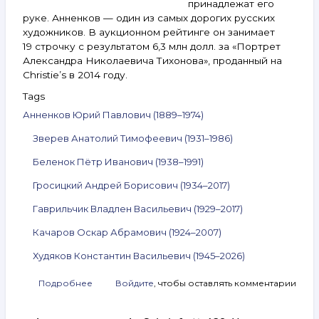
принадлежат его
руке. Анненков — один из самых дорогих русских
художников. В аукционном рейтинге он занимает
19 строчку с результатом 6,3 млн долл. за «Портрет
Александра Николаевича Тихонова», проданный на
Christie’s в 2014 году.
Tags
Анненков Юрий Павлович (1889–1974)
Зверев Анатолий Тимофеевич (1931–1986)
Беленок Пётр Иванович (1938–1991)
Гросицкий Андрей Борисович (1934–2017)
Гаврильчик Владлен Васильевич (1929–2017)
Качаров Оскар Абрамович (1924–2007)
Худяков Константин Васильевич (1945–2026)
Подробнее
о
Войдите
, чтобы оставлять комментарии
Анонс
аукциона