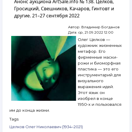
Анонс аукциона ArtSale.info № 138. Целков,
ArtSale.info
№ 139.
Гросицкий, Свешников, Качаров, Гинтовт и
Анненков,
другие. 21–27 сентября 2022
Зверев,
Беленок,
Автор:
Владимир Богданов
Гросицкий,
Дата:
ср, 21.09.2022 12:00
Гаврильчик,
Худяков,
Олег Целков —
Качаров
художник жизненных
и
метафор. Его
другие.
фирменные маски-
28 сентября —
рожи и биоморфная
4 октября
пластика — это его
2022
инструментарий для
визуального
выражения идей.
Этот язык он
изобрел в конце
1950‑х и пользовался
им до конца жизни.
Tags
Целков Олег Николаевич (1934–2021)