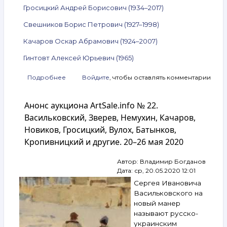
Гросицкий Андрей Борисович (1934–2017)
Свешников Борис Петрович (1927–1998)
Качаров Оскар Абрамович (1924–2007)
Гинтовт Алексей Юрьевич (1965)
Подробнее
о
Войдите
, чтобы оставлять комментарии
Анонс
аукциона
Анонс аукциона ArtSale.info № 22.
ArtSale.info
№ 138.
Васильковский, Зверев, Немухин, Качаров,
Целков,
Новиков, Гросицкий, Вулох, Батынков,
Гросицкий,
Кропивницкий и другие. 20–26 мая 2020
Свешников,
Качаров,
Гинтовт
Автор:
Владимир Богданов
и
Дата:
ср, 20.05.2020 12:01
другие.
Сергея Ивановича
21–
Васильковского на
27 сентября
новый манер
2022
называют русско-
украинским