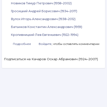
Новиков Тимур Петрович (1958–2002)
Гросицкий Андрей Борисович (1934–2017)
Вулох Игорь Александрович (1938–2012)
Батынков Константин Александрович (1959)
Кропивницкий Лев Евгеньевич (1922–1994)
Подробнее
о
Войдите
, чтобы оставлять комментарии
Анонс
аукциона
ArtSale.info
Подписаться на Качаров Оскар Абрамович (1924–2007)
№ 22.
Васильковский,
Зверев,
Немухин,
Качаров,
Search
Новиков,
Гросицкий,
Вулох,
Видеообзоры
Батынков,
Кропивницкий
Аукцион № 327. 5–11 августа 2026
и