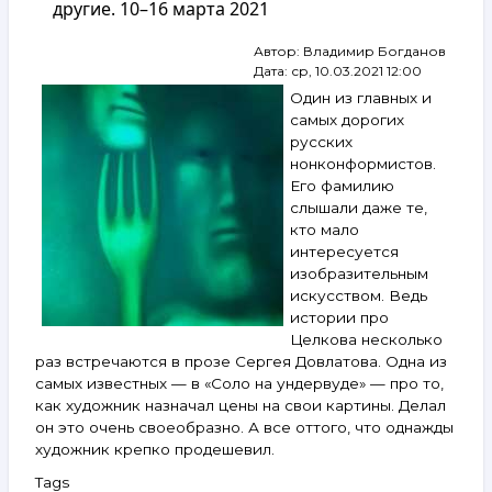
другие. 10–16 марта 2021
Нестерова,
Бурлюк,
Автор:
Владимир Богданов
Беляев-
Дата:
ср, 10.03.2021 12:00
Гинтовт,
Плутенко,
Один из главных и
Силис,
самых дорогих
Зверев,
русских
Гороховский
нонконформистов.
и
Его фамилию
другие.
слышали даже те,
18–
кто мало
24 мая
2022
интересуется
изобразительным
искусством. Ведь
истории про
Целкова несколько
раз встречаются в прозе Сергея Довлатова. Одна из
самых известных — в «Соло на ундервуде» — про то,
как художник назначал цены на свои картины. Делал
он это очень своеобразно. А все оттого, что однажды
художник крепко продешевил.
Tags