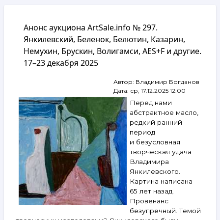
навигации
Анонс аукциона ArtSale.info № 297.
Янкилевский, Беленок, Белютин, Казарин,
Немухин, Брускин, Волигамси, AES+F и другие.
17–23 декабря 2025
Автор:
Владимир Богданов
Дата:
ср, 17.12.2025 12:00
Перед нами
абстрактное масло,
редкий ранний
период
и безусловная
творческая удача
Владимира
Янкилевского.
Картина написана
65 лет назад.
Провенанс
безупречный. Темой