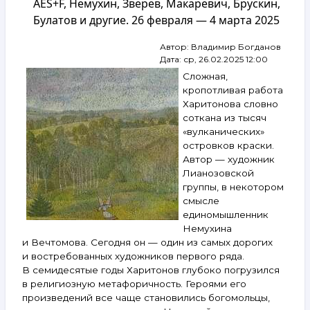
AES+F, Немухин, Зверев, Макаревич, Брускин,
Янкилевский,
Булатов и другие. 26 февраля — 4 марта 2025
Беленок,
Белютин,
Автор:
Владимир Богданов
Казарин,
Дата:
ср, 26.02.2025 12:00
Немухин,
Брускин,
Сложная,
Волигамси,
кропотливая работа
AES+F
Харитонова словно
и другие.
соткана из тысяч
17–
«вулканических»
23 декабря
островков краски.
2025
Автор — художник
Лианозовской
группы, в некотором
смысле
единомышленник
Немухина
и Вечтомова. Сегодня он — один из самых дорогих
и востребованных художников первого ряда.
В семидесятые годы Харитонов глубоко погрузился
в религиозную метафоричность. Героями его
произведений все чаще становились богомольцы,