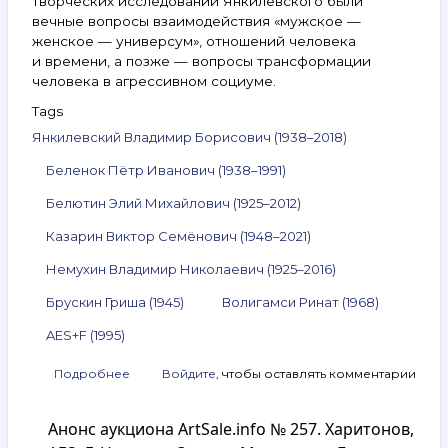
творческих исследований Янкилевского были
вечные вопросы взаимодействия «мужское —
женское — универсум», отношений человека
и времени, а позже — вопросы трансформации
человека в агрессивном социуме.
Tags
Янкилевский Владимир Борисович (1938–2018)
Беленок Пётр Иванович (1938–1991)
Белютин Элий Михайлович (1925–2012)
Казарин Виктор Семёнович (1948–2021)
Немухин Владимир Николаевич (1925–2016)
Брускин Гриша (1945)
Волигамси Ринат (1968)
AES+F (1995)
Подробнее
о
Войдите
, чтобы оставлять комментарии
Анонс
аукциона
Анонс аукциона ArtSale.info № 257. Харитонов,
ArtSale.info
№ 297.