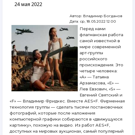
24 мая 2022
Немухин,
Зверев,
Макаревич,
Автор:
Владимир Богданов
Брускин,
Дата:
ср, 18.05.2022 12:00
Булатов
Перед нами
и другие.
флагманская работа
26 февраля —
самой известной в
4 марта
мире современной
2025
арт-группы
российского
происхождения. Это
четыре человека:
«A» — Татьяна
Арзамасова, «Е» —
Лев Евзович, «S» —
Евгений Святский и
«F» — Владимир Фридкес. Вместе AES+F. Фирменная
технология группы — сделать тысячи постановочных
фотографий, которые после наложения
компьютерной графики собираются в «движущуюся
картинку», похожую на видео. Из работ AES+F,
доступных на мировых аукционах, самый популярный