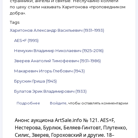
странники, ангелы и святые. Неслучайно коллеги
по цеху стали называть Харитонова «проповедником
добра».
Tags
Харитонов Александр Васильевич (1931–1993)
AES+F (1995)
Немухин Владимир Николаевич (1925–2016)
Зверев Анатолий Тимофеевич (1931–1986)
Макаревич Игорь Глебович (1943)
Брускин Гриша (1945)
Булатов Эрик Владимирович (1933)
Подробнее
о
Войдите
, чтобы оставлять комментарии
Анонс
аукциона
Анонс аукциона ArtSale.info № 121. AES+F,
ArtSale.info
№ 257.
Нестерова, Бурлюк, Беляев-Гинтовт, Плутенко,
Харитонов,
Силис, Зверев, Гороховский и другие. 18–
AES+F,