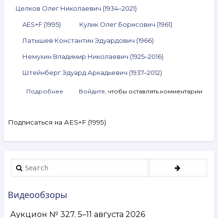
Целков Олег Николаевич (1934–2021)
AES+F (1995)
Кулик Олег Борисович (1961)
Латышев Константин Эдуардович (1966)
Немухин Владимир Николаевич (1925–2016)
Штейнберг Эдуард Аркадьевич (1937–2012)
Подробнее
о
Войдите
, чтобы оставлять комментарии
Анонс
аукциона
ArtSale.info
Подписаться на AES+F (1995)
№ 62.
Целков,
AES+F,
Кулик,
Латышев,
Search
Немухин,
Штейнберг
и
Видеообзоры
другие.
10–
Аукцион № 327. 5–11 августа 2026
16 марта