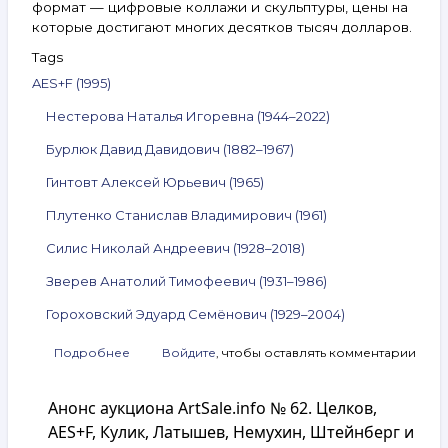
формат — цифровые коллажи и скульптуры, цены на
которые достигают многих десятков тысяч долларов.
Tags
AES+F (1995)
Нестерова Наталья Игоревна (1944–2022)
Бурлюк Давид Давидович (1882–1967)
Гинтовт Алексей Юрьевич (1965)
Плутенко Станислав Владимирович (1961)
Силис Николай Андреевич (1928–2018)
Зверев Анатолий Тимофеевич (1931–1986)
Гороховский Эдуард Семёнович (1929–2004)
Подробнее
о
Войдите
, чтобы оставлять комментарии
Анонс
аукциона
Анонс аукциона ArtSale.info № 62. Целков,
ArtSale.info
№ 121.
AES+F, Кулик, Латышев, Немухин, Штейнберг и
AES+F,