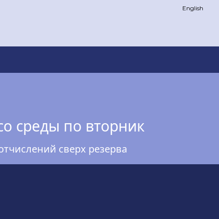
English
со среды по вторник
отчислений сверх резерва