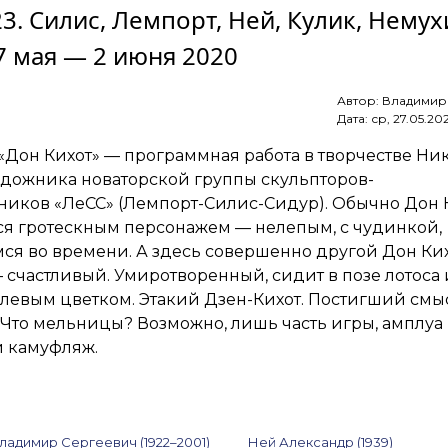
23. Силис, Лемпорт, Ней, Кулик, Немух
ArtSale.info
№ 62.
27 мая — 2 июня 2020
Целков,
AES+F,
Кулик,
Автор:
Владимир
Латышев,
Дата:
ср, 27.05.20
Немухин,
Штейнберг
«Дон Кихот» — программная работа в творчестве Ни
и
другие.
удожника новаторской группы скульпторов-
10–
ников «ЛеСС» (Лемпорт-Силис-Сидур). Обычно Дон 
16 марта
ся гротескным персонажем — нелепым, с чудинкой,
2021
я во времени. А здесь совершенно другой Дон Ких
 счастливый. Умиротворенный, сидит в позе лотоса 
левым цветком. Этакий Дзен-Кихот. Постигший смы
Что мельницы? Возможно, лишь часть игры, амплуа
 камуфляж.
адимир Сергеевич (1922–2001)
Ней Александр (1939)