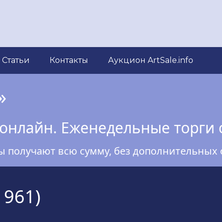
Статьи
Контакты
Аукцион ArtSale.info
»
онлайн. Еженедельные торги 
ы получают всю сумму, без дополнительных 
1961)