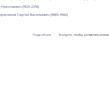
Николаевич (1925–2016)
ерасимов Сергей Васильевич (1885–1964)
Подробнее
о
Войдите
, чтобы оставлять комм
Анонс
аукциона
ArtSale.info
№ 23.
Силис,
Лемпорт,
Ней,
Кулик,
Немухин,
Герасимов,
Гинтовт
и
другие.
27 мая —
2 июня
2020