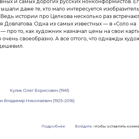
вных и самых дорогих русских нонконформистов. Е
Тишков,
Кулик
ышали даже те, кто мало интересуется изобразите
и другие.
 Ведь истории про Целкова несколько раз встречают
10–
я Довлатова. Одна из самых известных — в «Соло на
16 мая
2023
— про то, как художник назначал цены на свои карт
о очень своеобразно. А все оттого, что однажды худ
дешевил.
Кулик Олег Борисович (1961)
н Владимир Николаевич (1925–2016)
Подробнее
о
Войдите
, чтобы оставлять комм
Анонс
аукциона