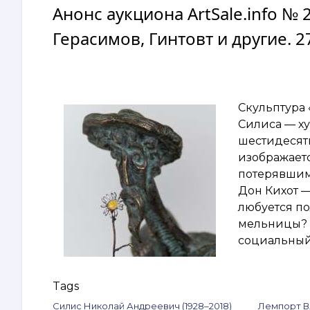
Анонс аукциона ArtSale.info № 
Герасимов, Гинтовт и другие. 
Скульптура 
Силиса — х
шестидесят
изображает
потерявшимс
Дон Кихот —
любуется по
мельницы? 
социальный
Tags
Силис Николай Андреевич (1928–2018)
Лемпорт Вл