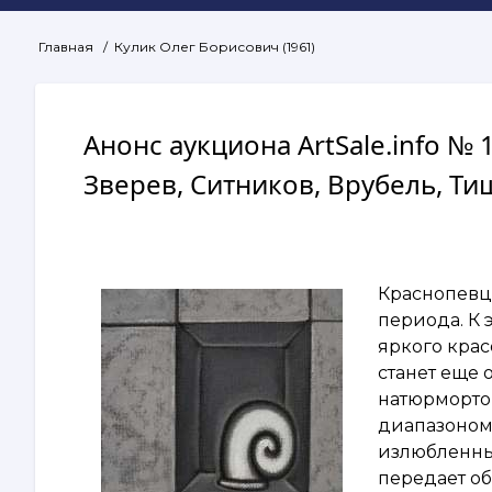
Главная
Кулик Олег Борисович (1961)
Строка
навигации
Анонс аукциона ArtSale.info №
Зверев, Ситников, Врубель, Тиш
Краснопевце
периода. К
яркого крас
станет еще
натюрморто
диапазоном
излюбленны
передает о