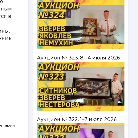
го
льным
ся в
ины.
ожник
Аукцион № 323. 8–14 июля 2026
Аукцион № 322. 1–7 июля 2026
ентарии