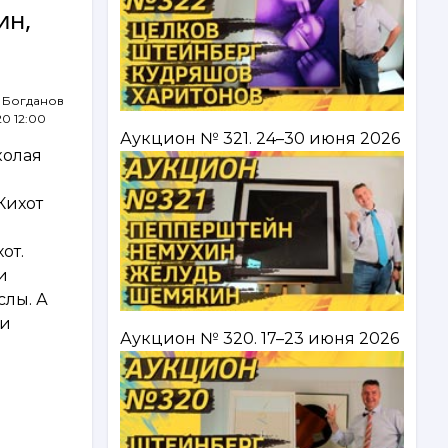
ин,
 Богданов
20 12:00
Аукцион № 321. 24–30 июня 2026
колая
Кихот
от.
и
слы. А
 и
Аукцион № 320. 17–23 июня 2026