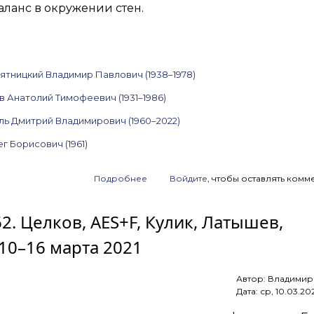
ланс в окружении стен.
ятницкий Владимир Павлович (1938–1978)
в Анатолий Тимофеевич (1931–1986)
ль Дмитрий Владимирович (1960–2022)
г Борисович (1961)
Подробнее
о
Войдите
, чтобы оставлять комм
Анонс
аукциона
62. Целков, AES+F, Кулик, Латышев,
ArtSale.info
№ 169.
10–16 марта 2021
Краснопевцев,
Пятницкий,
Яковлев,
Автор:
Владимир
Зверев,
Дата:
ср, 10.03.20
Ситников,
Врубель,