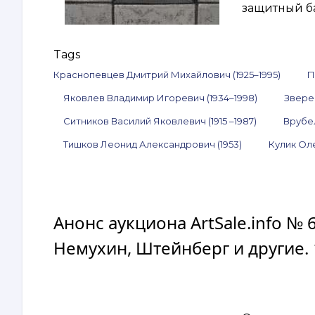
защитный ба
Tags
Краснопевцев Дмитрий Михайлович (1925–1995)
П
Яковлев Владимир Игоревич (1934–1998)
Звере
Ситников Василий Яковлевич (1915 –1987)
Врубе
Тишков Леонид Александрович (1953)
Кулик Оле
Анонс аукциона ArtSale.info № 
Немухин, Штейнберг и другие. 