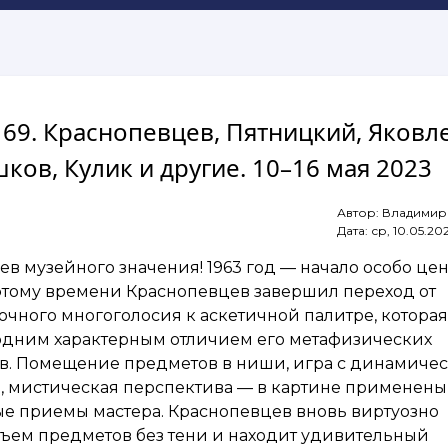
 169. Краснопевцев, Пятницкий, Яковл
ков, Кулик и другие. 10–16 мая 2023
Автор:
Владимир
Дата:
ср, 10.05.20
в музейного значения! 1963 год — начало особо це
 этому времени Краснопевцев завершил переход от
очного многоголосия к аскетичной палитре, которая
 одним характерным отличием его метафизических
в. Помещение предметов в ниши, игра с динамиче
, мистическая перспектива — в картине применены
е приемы мастера. Краснопевцев вновь виртуозно
бъем предметов без тени и находит удивительный