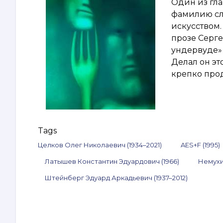
Один из гла
фамилию сл
искусством.
прозе Серге
ундервуде» 
Делал он эт
крепко про
Tags
Целков Олег Николаевич (1934–2021)
AES+F (1995)
Латышев Константин Эдуардович (1966)
Немухи
Штейнберг Эдуард Аркадьевич (1937–2012)