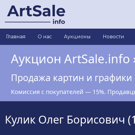
Перейти
к
основному
содержанию
Main
Главная
О нас
Аукционы
Новости
navigation
Аукцион ArtSale.info 
Продажа картин и графики 
Комиссия с покупателей — 15%. Продавц
Кулик Олег Борисович (