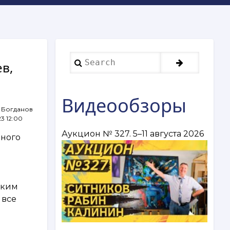
Search
ев,
Видеообзоры
 Богданов
23 12:00
Аукцион № 327. 5–11 августа 2026
нного
ским
 все