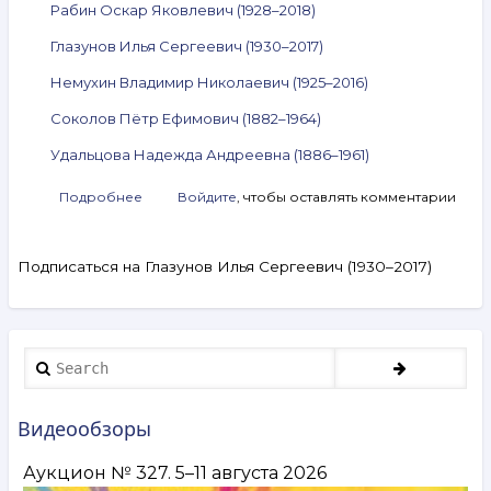
Рабин Оскар Яковлевич (1928–2018)
Глазунов Илья Сергеевич (1930–2017)
Немухин Владимир Николаевич (1925–2016)
Соколов Пётр Ефимович (1882–1964)
Удальцова Надежда Андреевна (1886–1961)
Подробнее
о
Войдите
, чтобы оставлять комментарии
Анонс
аукциона
ArtSale.info
Подписаться на Глазунов Илья Сергеевич (1930–2017)
№ 42.
Михнов-
Войтенко,
Волошин,
Рабин,
Search
Глазунов,
Немухин,
Соколов,
Видеообзоры
Удальцова
и
Аукцион № 327. 5–11 августа 2026
другие.