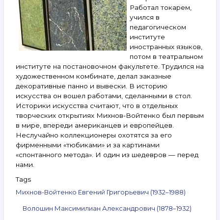
28 февраля —
Работал токарем,
5 марта
учился в
2024
педагогическом
институте
иностранных языков,
потом в театральном
институте на постановочном факультете. Трудился на
художественном комбинате, делал заказные
декоративные панно и вывески. В историю
искусства он вошел работами, сделанными в стол.
Историки искусства считают, что в отдельных
творческих открытиях Михнов-Войтенко был первым
в мире, впереди американцев и европейцев.
Неслучайно коллекционеры охотятся за его
фирменными «тюбиками» и за картинами
«спонтанного метода». И один из шедевров — перед
нами.
Tags
Михнов-Войтенко Евгений Григорьевич (1932–1988)
Волошин Максимилиан Александрович (1878–1932)