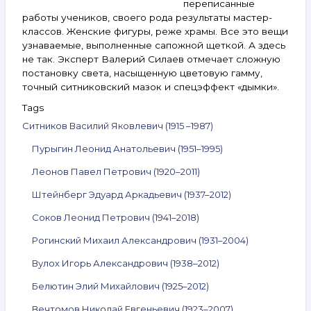
переписанные
работы учеников, своего рода результаты мастер-
классов. Женские фигуры, реже храмы. Все это вещи
узнаваемые, выполненные сапожной щеткой. А здесь
не так. Эксперт Валерий Силаев отмечает сложную
постановку света, насыщенную цветовую гамму,
точный ситниковский мазок и спецэффект «дымки».
Tags
Ситников Василий Яковлевич (1915 –1987)
Пурыгин Леонид Анатольевич (1951–1995)
Леонов Павел Петрович (1920–2011)
Штейнберг Эдуард Аркадьевич (1937–2012)
Соков Леонид Петрович (1941–2018)
Рогинский Михаил Александрович (1931–2004)
Вулох Игорь Александрович (1938–2012)
Белютин Элий Михайлович (1925–2012)
Вечтомов Николай Евгеньевич (1923–2007)