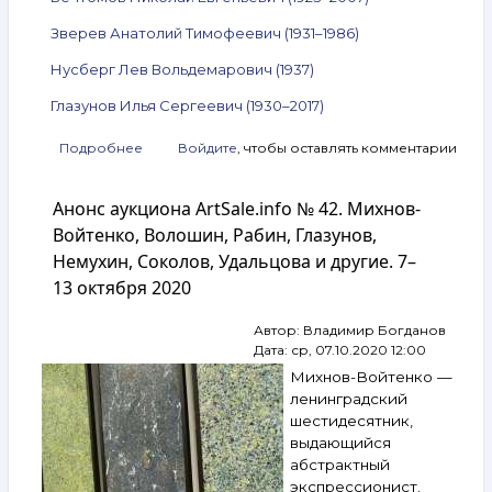
Зверев Анатолий Тимофеевич (1931–1986)
Нусберг Лев Вольдемарович (1937)
Глазунов Илья Сергеевич (1930–2017)
Подробнее
о
Войдите
, чтобы оставлять комментарии
Анонс
аукциона
Анонс аукциона ArtSale.info № 42. Михнов-
ArtSale.info
№ 209.
Войтенко, Волошин, Рабин, Глазунов,
Пурыгин,
Немухин, Соколов, Удальцова и другие. 7–
Леонов,
13 октября 2020
Штейнберг,
Соков,
Рогинский,
Автор:
Владимир Богданов
Ситников,
Дата:
ср, 07.10.2020 12:00
Вулох,
Михнов-Войтенко —
Вечтомов,
ленинградский
Белютин,
шестидесятник,
Зверев,
выдающийся
Нусберг,
Глазунов
абстрактный
и другие.
экспрессионист.