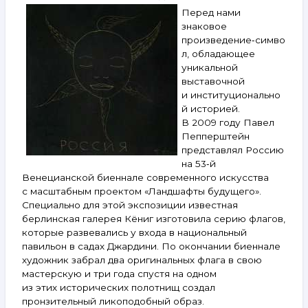
15–
Перед нами
21 июля
знаковое
2026
произведение‑симво
л, обладающее
уникальной
выставочной
и институционально
й историей.
В 2009 году Павел
Пепперштейн
представлял Россию
на 53‑й
Венецианской биеннале современного искусства
с масштабным проектом «Ландшафты будущего».
Специально для этой экспозиции известная
берлинская галерея Кёниг изготовила серию флагов,
которые развевались у входа в национальный
павильон в садах Джардини. По окончании биеннале
художник забрал два оригинальных флага в свою
мастерскую и три года спустя на одном
из этих исторических полотнищ создал
пронзительный ликоподобный образ.