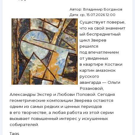
Пурыгин,
Автор:
Владимир Богданов
Снегур,
Дата:
ср, 15.07.2026 12:00
Табенкин,
Острецов
Существует поверье,
и другие.
что на свой знаменит
29 июля —
ый беспредметный
4 августа 2026
цикл Зверев
решился
под впечатлением
от увиденных
в квартире Костаки
картин амазонок
русского
авангарда — Ольги
Розановой,
Александры Экстер и Любови Поповой. Сегодня
геометрические композиции Зверева остаются
одним из самых редких и ценных периодов
в его творчестве, а любая работа из этой серии
вызывает повышенный интерес у искушенных
собирателей.
Tags