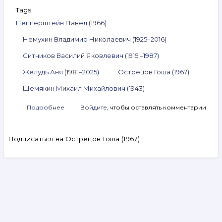
Tags
Пепперштейн Павел (1966)
Немухин Владимир Николаевич (1925–2016)
Ситников Василий Яковлевич (1915 –1987)
Жёлудь Аня (1981–2025)
Острецов Гоша (1967)
Шемякин Михаил Михайлович (1943)
Подробнее
о
Войдите
, чтобы оставлять комментарии
Анонс
аукциона
ArtSale.info
Подписаться на Острецов Гоша (1967)
№ 321.
Пепперштейн,
Немухин,
Ситников,
Жёлудь,
Search
Острецов,
Шемякин
и другие.
Видеообзоры
24–