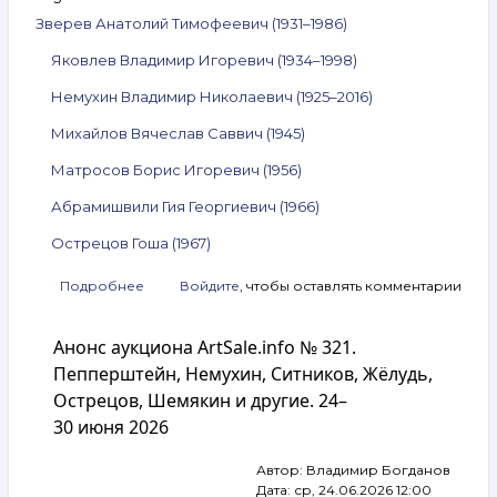
Зверев Анатолий Тимофеевич (1931–1986)
Яковлев Владимир Игоревич (1934–1998)
Немухин Владимир Николаевич (1925–2016)
Михайлов Вячеслав Саввич (1945)
Матросов Борис Игоревич (1956)
Абрамишвили Гия Георгиевич (1966)
Острецов Гоша (1967)
Подробнее
о
Войдите
, чтобы оставлять комментарии
Анонс
аукциона
Анонс аукциона ArtSale.info № 321.
ArtSale.info
№ 324.
Пепперштейн, Немухин, Ситников, Жёлудь,
Зверев,
Острецов, Шемякин и другие. 24–
Яковлев,
30 июня 2026
Немухин,
Михайлов,
Острецов
Автор:
Владимир Богданов
и другие.
Дата:
ср, 24.06.2026 12:00