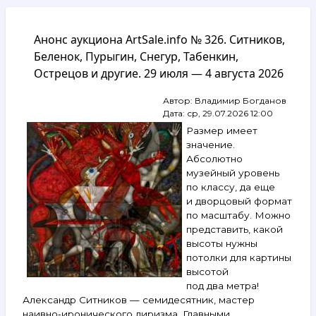
навигации
Анонс аукциона ArtSale.info № 326. Ситников,
Беленок, Пурыгин, Снегур, Табенкин,
Острецов и другие. 29 июля — 4 августа 2026
Автор:
Владимир Богданов
Дата:
ср, 29.07.2026 12:00
Размер имеет
значение.
Абсолютно
музейный уровень
по классу, да еще
и дворцовый формат
по масштабу. Можно
представить, какой
высоты нужны
потолки для картины
высотой
под два метра!
Александр Ситников — семидесятник, мастер
наивно‑иронического лиризма. Главными