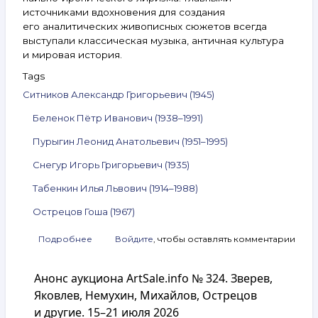
источниками вдохновения для создания
его аналитических живописных сюжетов всегда
выступали классическая музыка, античная культура
и мировая история.
Tags
Ситников Александр Григорьевич (1945)
Беленок Пётр Иванович (1938–1991)
Пурыгин Леонид Анатольевич (1951–1995)
Снегур Игорь Григорьевич (1935)
Табенкин Илья Львович (1914–1988)
Острецов Гоша (1967)
Подробнее
о
Войдите
, чтобы оставлять комментарии
Анонс
аукциона
Анонс аукциона ArtSale.info № 324. Зверев,
ArtSale.info
№ 326.
Яковлев, Немухин, Михайлов, Острецов
Ситников,
и другие. 15–21 июля 2026
Беленок,