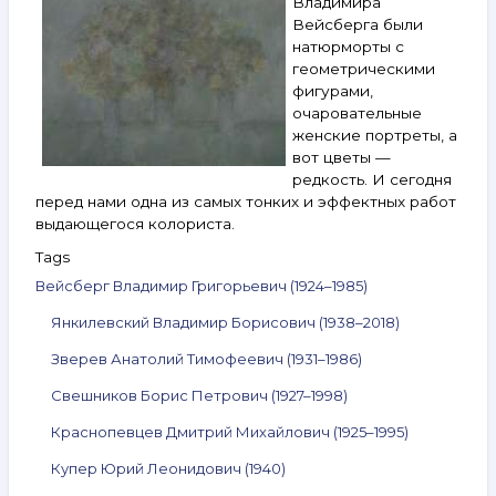
Владимира
Косолапов,
Купер,
Вейсберга были
Сарьян,
натюрморты с
Соколов
геометрическими
и другие.
фигурами,
9–
очаровательные
22 августа
женские портреты, а
2023
вот цветы —
редкость. И сегодня
перед нами одна из самых тонких и эффектных работ
выдающегося колориста.
Tags
Вейсберг Владимир Григорьевич (1924–1985)
Янкилевский Владимир Борисович (1938–2018)
Зверев Анатолий Тимофеевич (1931–1986)
Свешников Борис Петрович (1927–1998)
Краснопевцев Дмитрий Михайлович (1925–1995)
Купер Юрий Леонидович (1940)