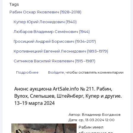
Tags
Рабин Оскар Яковлевич (1928–2018)
Купер Юрий Леонидович (1940)
Любаров Владимир Семёнович (1944)
Гросицкий Андрей Борисович (1934–2017)
Кропивницкий Евгений Леонидович (1893–1979)
Ситников Василий Яковлевич (1915 –1987)
Подробнее
о
Войдите
, чтобы оставлять комментарии
Анонс
аукциона
Анонс аукциона ArtSale.info № 211. Рабин,
ArtSale.info
№ 233.
Вулох, Слепышев, Штейнберг, Купер и другие.
Рабин,
13–19 марта 2024
Купер,
Любаров,
Автор:
Владимир Богданов
Гросицкий,
Дата:
ср, 13.03.2024 12:00
Кропивницкий,
Ситников
Рабин имел
и другие.
обыкновение по