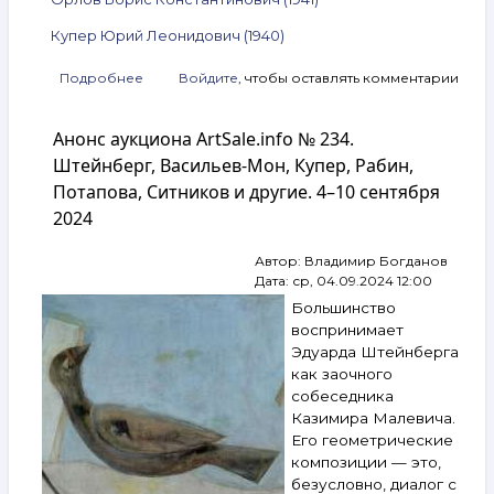
Купер Юрий Леонидович (1940)
Подробнее
о
Войдите
, чтобы оставлять комментарии
Анонс
аукциона
Анонс аукциона ArtSale.info № 234.
ArtSale.info
№ 236.
Штейнберг, Васильев-Мон, Купер, Рабин,
Немухин,
Потапова, Ситников и другие. 4–10 сентября
Краснопевцев,
2024
Орлов,
Купер
и другие.
Автор:
Владимир Богданов
18–
Дата:
ср, 04.09.2024 12:00
24 сентября
Большинство
2024
воспринимает
Эдуарда Штейнберга
как заочного
собеседника
Казимира Малевича.
Его геометрические
композиции — это,
безусловно, диалог с