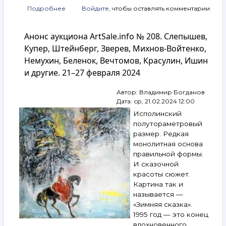
Подробнее
о
Войдите
, чтобы оставлять комментарии
Анонс
аукциона
Анонс аукциона ArtSale.info № 208. Слепышев,
ArtSale.info
№ 210.
Купер, Штейнберг, Зверев, Михнов-Войтенко,
Шемякин,
Немухин, Беленок, Вечтомов, Красулин, Ишин
Купер,
и другие. 21–27 февраля 2024
Штейнберг,
Зверев,
Калинин,
Автор:
Владимир Богданов
Слепышев,
Дата:
ср, 21.02.2024 12:00
Орлов,
Исполинский
Бух
полутораметровый
и другие.
размер. Редкая
6–
монолитная основа
12 марта
2024
правильной формы.
И сказочной
красоты сюжет.
Картина так и
называется —
«Зимняя сказка».
1995 год — это конец
вдохновенного