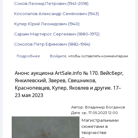
Соков Леонид Петрович (1941–2018)
Косолапов Александр Семёнович (1943)
Купер Юрий Леонидович (1940)
Сарьян Мартирос Сергеевич (1880–1972)
Соколов Пётр Ефимович (1882–1964)
Подробнее
о
Войдите
, чтобы оставлять комментарии
Анонс
аукциона
Анонс аукциона ArtSale.info № 170. Вейсберг,
ArtSale.info
№ 182.
Янкилевский, Зверев, Свешников,
Рабин,
Краснопевцев, Купер, Яковлев и другие. 17–
Немухин,
23 мая 2023
Калинин,
Слепышев,
Пятницкий,
Автор:
Владимир Богданов
Зверев,
Дата:
ср, 17.05.2023 12:00
Беленок,
Магистральными
Вулох,
сюжетами в
Ситников,
творчестве
Соков,