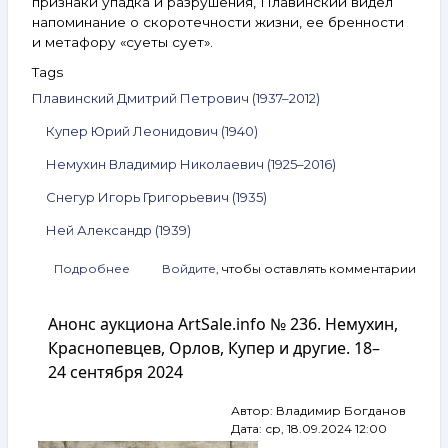
признаки упадка и разрушения, Плавинский видел
напоминание о скоротечности жизни, ее бренности
и метафору «суеты сует».
Tags
Плавинский Дмитрий Петрович (1937–2012)
Купер Юрий Леонидович (1940)
Немухин Владимир Николаевич (1925–2016)
Снегур Игорь Григорьевич (1935)
Ней Александр (1939)
Подробнее
о
Войдите
, чтобы оставлять комментарии
Анонс
аукциона
Анонс аукциона ArtSale.info № 236. Немухин,
ArtSale.info
№ 237.
Краснопевцев, Орлов, Купер и другие. 18–
Плавинский,
24 сентября 2024
Купер,
Немухин,
Автор:
Владимир Богданов
Снегур,
Дата:
ср, 18.09.2024 12:00
Ней