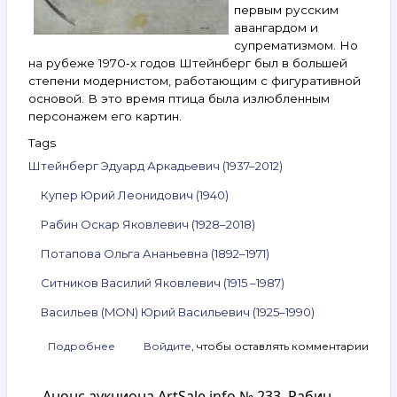
первым русским
авангардом и
супрематизмом. Но
на рубеже 1970‑х годов Штейнберг был в большей
степени модернистом, работающим с фигуративной
основой. В это время птица была излюбленным
персонажем его картин.
Tags
Штейнберг Эдуард Аркадьевич (1937–2012)
Купер Юрий Леонидович (1940)
Рабин Оскар Яковлевич (1928–2018)
Потапова Ольга Ананьевна (1892–1971)
Ситников Василий Яковлевич (1915 –1987)
Васильев (MON) Юрий Васильевич (1925–1990)
Подробнее
о
Войдите
, чтобы оставлять комментарии
Анонс
аукциона
Анонс аукциона ArtSale.info № 233. Рабин,
ArtSale.info