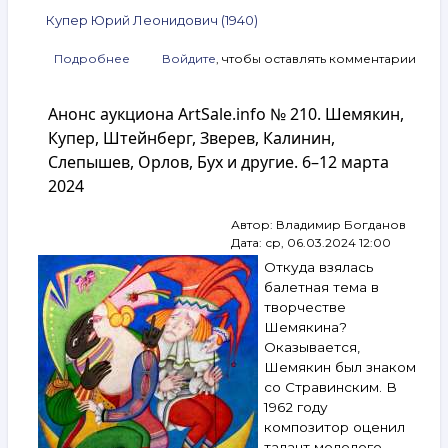
Купер Юрий Леонидович (1940)
Подробнее
о
Войдите
, чтобы оставлять комментарии
Анонс
аукциона
Анонс аукциона ArtSale.info № 210. Шемякин,
ArtSale.info
№ 211.
Купер, Штейнберг, Зверев, Калинин,
Рабин,
Слепышев, Орлов, Бух и другие. 6–12 марта
Вулох,
2024
Слепышев,
Штейнберг,
Купер
Автор:
Владимир Богданов
и другие.
Дата:
ср, 06.03.2024 12:00
13–
Откуда взялась
19 марта
балетная тема в
2024
творчестве
Шемякина?
Оказывается,
Шемякин был знаком
со Стравинским. В
1962 году
композитор оценил
талант молодого