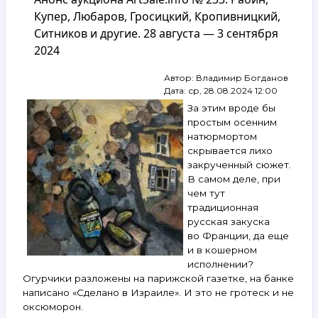
№ 234.
Купер, Любаров, Гросицкий, Кропивницкий,
Штейнберг,
Ситников и другие. 28 августа — 3 сентября
Васильев-
2024
Мон,
Купер,
Рабин,
Автор:
Владимир Богданов
Потапова,
Дата:
ср, 28.08.2024 12:00
Ситников
За этим вроде бы
и другие.
простым осенним
4–
натюрмортом
10 сентября
скрывается лихо
2024
закрученный сюжет.
В самом деле, при
чем тут
традиционная
русская закуска
во Франции, да еще
и в кошерном
исполнении?
Огурчики разложены на парижской газетке, на банке
написано «Сделано в Израиле». И это не гротеск и не
оксюморон.