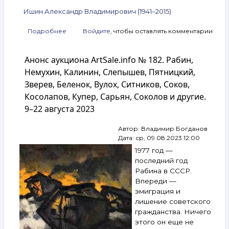
Ишин Александр Владимирович (1941–2015)
Подробнее
о
Войдите
, чтобы оставлять комментарии
Анонс
аукциона
Анонс аукциона ArtSale.info № 182. Рабин,
ArtSale.info
№ 208.
Немухин, Калинин, Слепышев, Пятницкий,
Слепышев,
Зверев, Беленок, Вулох, Ситников, Соков,
Купер,
Косолапов, Купер, Сарьян, Соколов и другие.
Штейнберг,
Зверев,
9–22 августа 2023
Михнов-
Войтенко,
Автор:
Владимир Богданов
Немухин,
Дата:
ср, 09.08.2023 12:00
Беленок,
1977 год —
Вечтомов,
Красулин,
последний год
Ишин
Рабина в СССР.
и другие.
Впереди —
21–
эмиграция и
27 февраля
лишение советского
2024
гражданства. Ничего
этого он еще не