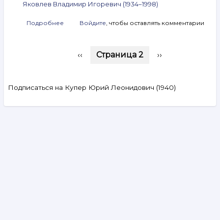
Яковлев Владимир Игоревич (1934–1998)
Подробнее
о
Войдите
, чтобы оставлять комментарии
Анонс
аукциона
Нумерация
ArtSale.info
←
‹‹
Страница 2
Следующая
››
№ 170.
страниц
страница
Вейсберг,
Янкилевский,
Зверев,
Подписаться на Купер Юрий Леонидович (1940)
Свешников,
Краснопевцев,
Купер,
Яковлев
Search
и другие.
17–
23 мая
2023
Видеообзоры
Аукцион № 327. 5–11 августа 2026