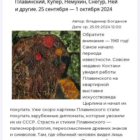
Плавинский, Купер, Немухин, Снегур, Ней
Штейнберг,
и другие. 25 сентября — 1 октября 2024
Гросицкий,
Немухин,
Автор:
Владимир Богданов
Рабин,
Дата:
ср, 25.09.2024 12:00
Зверев,
Купер,
Обратите
Фонвизин
внимание — 1961 год!
и другие.
Самое начало
6–
периода
12 ноября
известности. Совсем
2024
недавно Костаки
увидел работы
Плавинского на
квартирной
выставке
искусствоведа
Цырлина и начал их
покупать. Уже скоро картины Плавинского стали
покупать зарубежные дипломаты, которые увозили
их из СССР. Страсть и стихия Плавинского —
палеоморфология, переосмысление древних знаков
и символов. Там, где обычный человек видел лишь