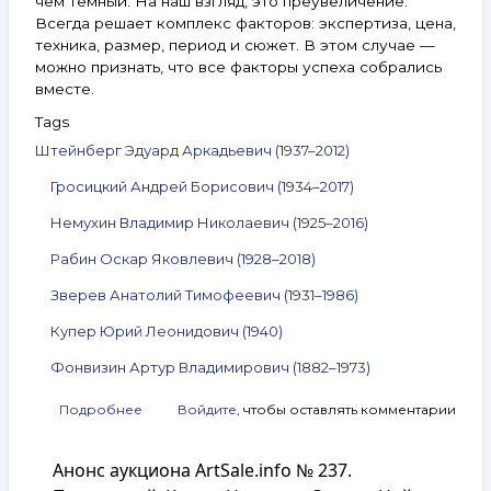
чем темный. На наш взгляд, это преувеличение.
Всегда решает комплекс факторов: экспертиза, цена,
техника, размер, период и сюжет. В этом случае —
можно признать, что все факторы успеха собрались
вместе.
Tags
Штейнберг Эдуард Аркадьевич (1937–2012)
Гросицкий Андрей Борисович (1934–2017)
Немухин Владимир Николаевич (1925–2016)
Рабин Оскар Яковлевич (1928–2018)
Зверев Анатолий Тимофеевич (1931–1986)
Купер Юрий Леонидович (1940)
Фонвизин Артур Владимирович (1882–1973)
Подробнее
о
Войдите
, чтобы оставлять комментарии
Анонс
аукциона
Анонс аукциона ArtSale.info № 237.
ArtSale.info
№ 243.