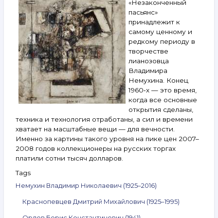
и другие.
«Незаконченный
25 сентября —
пасьянс»
1 октября
принадлежит к
2024
самому ценному и
редкому периоду в
творчестве
лианозовца
Владимира
Немухина. Конец
1960‑х — это время,
когда все основные
открытия сделаны,
техника и технология отработаны, а сил и времени
хватает на масштабные вещи — для вечности.
Именно за картины такого уровня на пике цен 2007–
2008 годов коллекционеры на русских торгах
платили сотни тысяч долларов.
Tags
Немухин Владимир Николаевич (1925–2016)
Краснопевцев Дмитрий Михайлович (1925–1995)
Орлов Борис Константинович (1941)