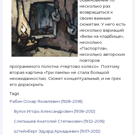
28 августа —
несколько раз
3 сентября
возвращаться к
2024
своим важным
сюжетам. У него есть
несколько вариаций
«Визы на кладбище»,
несколько
«Паспортов»,
несколько авторских
повторов
программного полотна «Чертово колесо». Поэтому
вторая картина «Три лампы» не стала большой
неожиданностью. Сюжет концептуальный, и не грех
его дораскрыть.
Tags
Рабин Оскар Яковлевич (1928–2018)
Вулох Игорь Александрович (1938–2012)
Слепышев Анатолий Степанович (1932–2016)
Штейнберг Эдуард Аркадьевич (1937–2012)