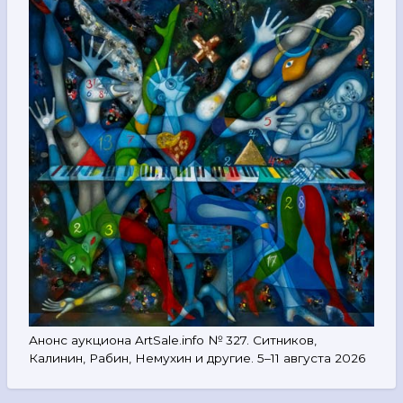
Анонс аукциона ArtSale.info № 327. Ситников,
Калинин, Рабин, Немухин и другие. 5–11 августа 2026