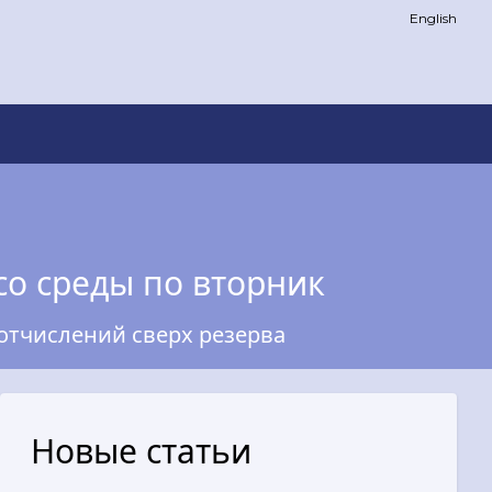
English
со среды по вторник
отчислений сверх резерва
Новые статьи