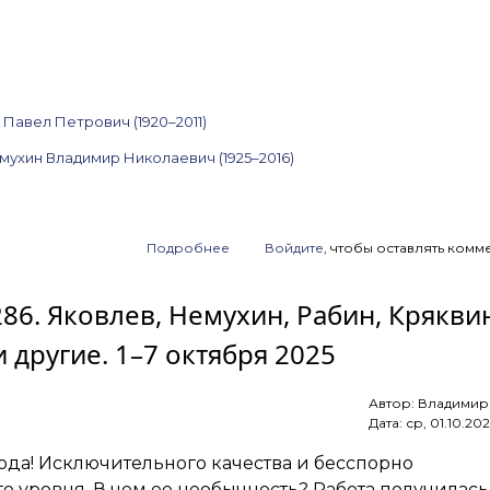
Павел Петрович (1920–2011)
мухин Владимир Николаевич (1925–2016)
Подробнее
о
Войдите
, чтобы оставлять комм
Анонс
аукциона
286. Яковлев, Немухин, Рабин, Крякви
ArtSale.info
№ 287.
 другие. 1–7 октября 2025
Зверев,
Леонов,
Гороховский,
Автор:
Владимир
Немухин,
Дата:
ср, 01.10.202
Краснопевцев
и другие.
года! Исключительного качества и бесспорно
8–
14 октября
о уровня. В чем ее необычность? Работа получилась