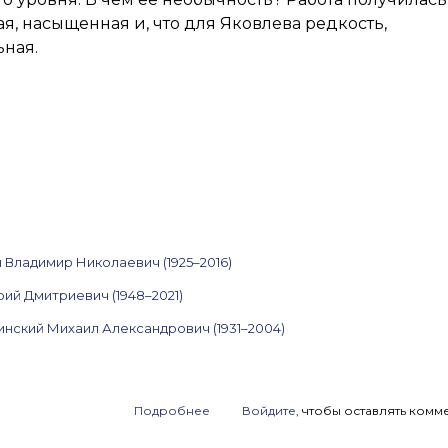
2025
, насыщенная и, что для Яковлева редкость,
ьная.
 Владимир Николаевич (1925–2016)
ий Дмитриевич (1948–2021)
инский Михаил Александрович (1931–2004)
Подробнее
о
Войдите
, чтобы оставлять комм
Анонс
аукциона