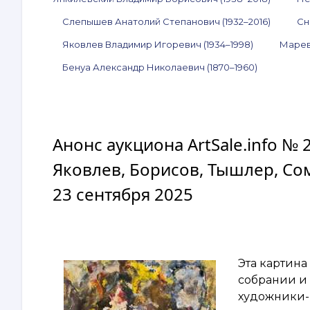
Слепышев Анатолий Степанович (1932–2016)
Сн
Яковлев Владимир Игоревич (1934–1998)
Марев
Бенуа Александр Николаевич (1870–1960)
Анонс аукциона ArtSale.info № 
Яковлев, Борисов, Тышлер, Сом
23 сентября 2025
Эта картина
собрании и
художники-н