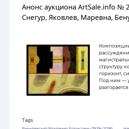
Анонс аукциона ArtSale.info №
Снегур, Яковлев, Маревна, Бену
Композиции
рассуждений
магистральн
структуру к
горизонт, 
Под ним — у
разгорается
Tags
Янкилевский Владимир Борисович (1938–2018)
Не