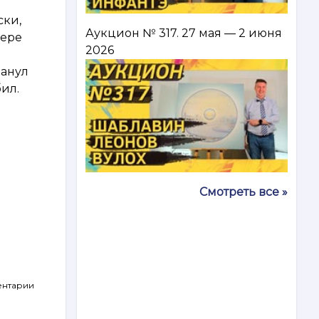
ски,
Аукцион № 317. 27 мая — 2 июня
нере
2026
панул
бил.
Смотреть все »
ентарии