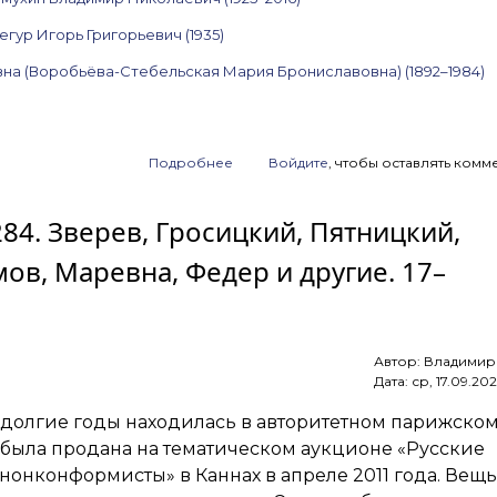
егур Игорь Григорьевич (1935)
на (Воробьёва-Стебельская Мария Брониславовна) (1892–1984)
Подробнее
о
Войдите
, чтобы оставлять комм
Анонс
аукциона
284. Зверев, Гросицкий, Пятницкий,
ArtSale.info
№ 285.
ов, Маревна, Федер и другие. 17–
Янкилевский,
Немухин,
Слепышев,
Снегур,
Яковлев,
Автор:
Владимир
Маревна,
Дата:
ср, 17.09.202
Бенуа
и другие.
 долгие годы находилась в авторитетном парижско
24–
30 сентября
 была продана на тематическом аукционе «Русские
2025
онконформисты» в Каннах в апреле 2011 года. Вещь