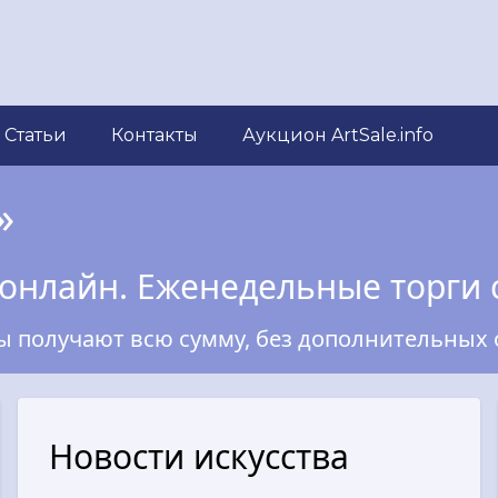
Статьи
Контакты
Аукцион ArtSale.info
»
онлайн. Еженедельные торги 
ы получают всю сумму, без дополнительных 
Новости искусства