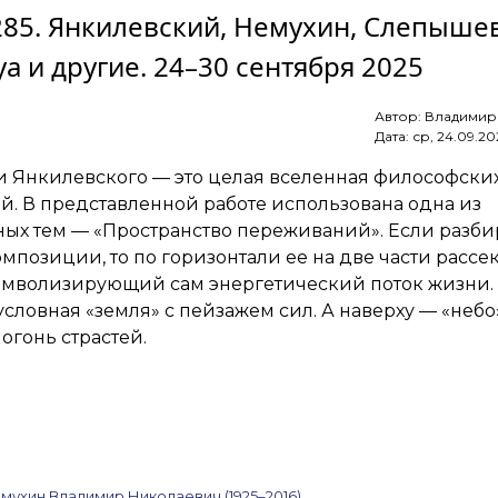
 285. Янкилевский, Немухин, Слепышев
ArtSale.info
№ 286.
а и другие. 24–30 сентября 2025
Яковлев,
Немухин,
Рабин,
Автор:
Владимир
Кряквин,
Дата:
ср, 24.09.20
Кудряшов,
Рогинский,
 Янкилевского — это целая вселенная философски
Жёлудь
и другие.
. В представленной работе использована одна из
1–
ых тем — «Пространство переживаний». Если разби
7 октября
омпозиции, то по горизонтали ее на две части рассе
2025
символизирующий сам энергетический поток жизни.
словная «земля» с пейзажем сил. А наверху — «небо»
 огонь страстей.
мухин Владимир Николаевич (1925–2016)