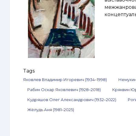
межжанровая
концептуал
Tags
Яковлев Владимир Игоревич (1934–1998)
Немухин
Рабин Оскар Яковлевич (1928–2018)
Кряквин Юр
Кудряшов Олег Александрович (1932–2022)
Рог
Жёлудь Аня (1981–2025)