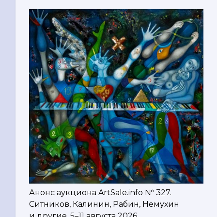
Анонс аукциона ArtSale.info № 327.
Ситников, Калинин, Рабин, Немухин
и другие. 5–11 августа 2026