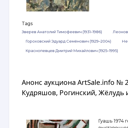
Tags
Зверев Анатолий Тимофеевич (1931–1986)
Леонов 
Гороховский Эдуард Семёнович (1929–2004)
Не
Краснопевцев Дмитрий Михайлович (1925–1995)
Анонс аукциона ArtSale.info № 
Кудряшов, Рогинский, Жёлудь и
Гуашь 1974 
выставочног