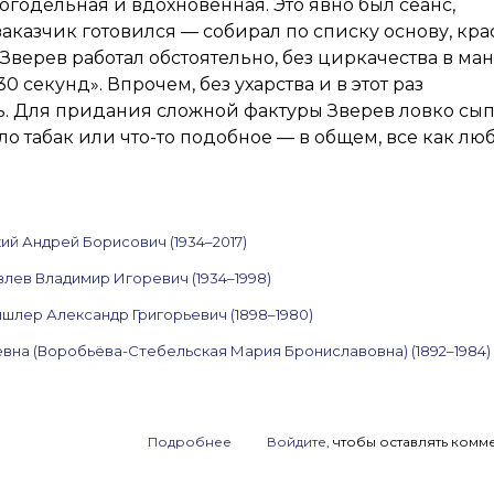
огодельная и вдохновенная. Это явно был сеанс,
заказчик готовился — собирал по списку основу, кра
 Зверев работал обстоятельно, без циркачества в ма
30 секунд». Впрочем, без ухарства и в этот раз
ь. Для придания сложной фактуры Зверев ловко сы
ло табак или что-то подобное — в общем, все как лю
ий Андрей Борисович (1934–2017)
лев Владимир Игоревич (1934–1998)
шлер Александр Григорьевич (1898–1980)
вна (Воробьёва-Стебельская Мария Брониславовна) (1892–1984)
Подробнее
о
Войдите
, чтобы оставлять комм
Анонс
аукциона