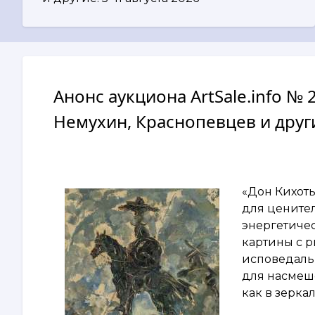
Анонс аукциона ArtSale.info № 
Немухин, Краснопевцев и други
«Дон Кихот
для ценител
энергетичес
картины с 
исповедаль
для насмеш
как в зерка