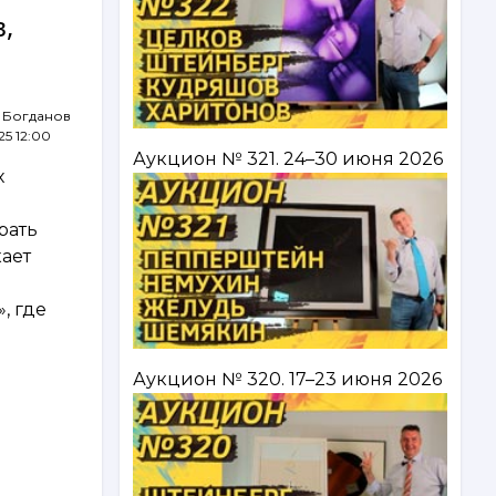
,
 Богданов
25 12:00
Аукцион № 321. 24–30 июня 2026
х
рать
кает
, где
Аукцион № 320. 17–23 июня 2026