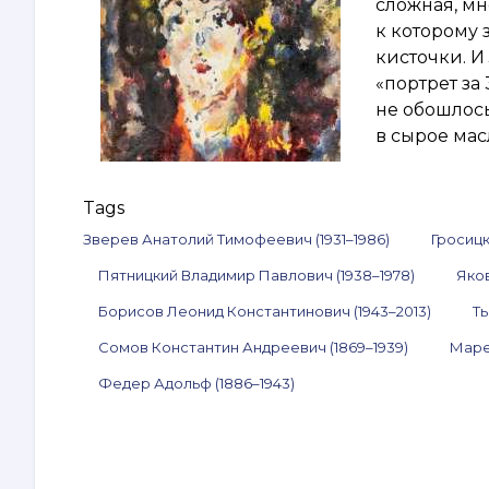
сложная, мн
к которому 
кисточки. И
«портрет за 
не обошлос
в сырое мас
Tags
Зверев Анатолий Тимофеевич (1931–1986)
Гросицк
Пятницкий Владимир Павлович (1938–1978)
Яков
Борисов Леонид Константинович (1943–2013)
Ты
Сомов Константин Андреевич (1869–1939)
Маре
Федер Адольф (1886–1943)